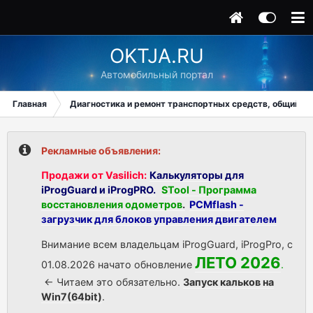
OKTJA.RU
Автомобильный портал
Главная
Диагностика и ремонт транспортных средств, общий ра
Рекламные объявления:
Продажи от Vasilich:
Калькуляторы для
iProgGuard и iProgPRO.
STool - Программа
восстановления одометров
.
PCMflash -
загрузчик для блоков управления двигателем
Внимание всем владельцам iProgGuard, iProgPro, с
ЛЕТО 2026
01.08.2026 начато обновление
.
<- Читаем это обязательно.
Запуск кальков на
Win7(64bit)
.