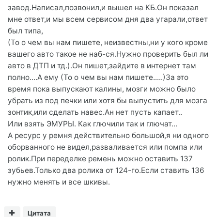
завод.Написал,позвонил,и вышел на КБ.Он показал
мне ответ,и мы всем сервисом дня два угарали,ответ
был типа,
(То о чем вы нам пишете, неизвестны,ни у кого кроме
вашего авто такое не наб-ся.Нужно проверить был ли
авто в ДТП и тд.).Он пишет,зайдите в интернет там
полно....А ему (То о чем вы нам пишете.....)За это
время пока выпускают калины, мозги можно было
убрать из под печки или хотя бы выпустить для мозга
зонтик,или сделать навес.Ан нет пусть капает..
Или взять ЭМУРЫ. Как глючили так и глючат...
А ресурс у ремня действительно большой,я ни одного
оборванного не видел,разваливается или помпа или
ролик.При переделке ремень можно оставить 137
зубьев.Только два ролика от 124-го.Если ставить 136
нужно менять и все шкивы.
Цитата