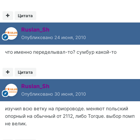
Цитата
Ruslan_Sh
Опубликовано
24 июня, 2010
что именно переделывал-то? сумбур какой-то
Цитата
Ruslan_Sh
Опубликовано
30 июня, 2010
изучил всю ветку на приороводе. меняют польский
опорный на обычный от 2112, либо Torque. выбор помп
не велик.