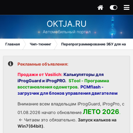
OKTJA.RU
Автомобильный портал
Главная
Чип-тюнинг
Перепрограммирование ЭБУ для начи
Рекламные объявления:
Продажи от Vasilich:
Калькуляторы для
iProgGuard и iProgPRO.
STool - Программа
восстановления одометров
.
PCMflash -
загрузчик для блоков управления двигателем
Внимание всем владельцам iProgGuard, iProgPro, с
ЛЕТО 2026
01.08.2026 начато обновление
.
<- Читаем это обязательно.
Запуск кальков на
Win7(64bit)
.