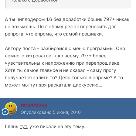
А ты чиплодером 1.6 без доработки бошик 797+ никак
не возьмешь. По любому резюк переносить для
репрога, что епрома, что самой прошивки.
Автору поста - разбирайся с меню программы. Оно
немного хитроватое. + ко всему 797+ более
чувствительны к напряжению при перепрошивке.
Хотя ты самое главное и не сказал - саму прогу
получается залить то? Дело только в епроме? А то
может мы тут зря раскатали дискуссию...
nealeksss
Опубликовано
5 июня, 2010
Глянь
тут
, уже писали на эту тему.