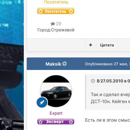
Посетитель
29
Город:
Стрежевой
Цитата
Maksik
Опубликовано
27 мая,
В 27.05.2010 в 
Так и сделал вче
ДСТ-10н. Кейген 
Expert
Есть ли в этом смыс