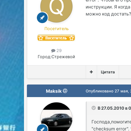
инструкции. Я когда
можно код достать
Посетитель
29
Город:
Стрежевой
Цитата
Maksik
Опубликовано
27 мая,
В 27.05.2010 в 
Господа,помогите
"checksum error"