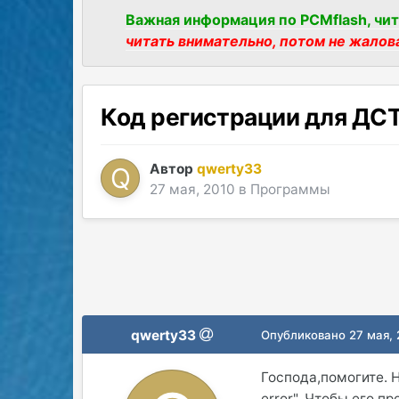
Важная информация по PCMflash, чит
читать внимательно, потом не жалов
Код регистрации для ДС
Автор
qwerty33
27 мая, 2010
в
Программы
qwerty33
Опубликовано
27 мая,
Господа,помогите. 
error". Чтобы его п