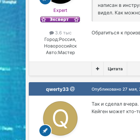
написан в инстру
Expert
видел. Как можно
Обратиться к произ
3.6 тыс
Город:
Россия,
Новороссийск
Авто:
Мастер
Цитата
qwerty33
Опубликовано
27 мая,
Так и сделал вчера.
Кейген может кто-т