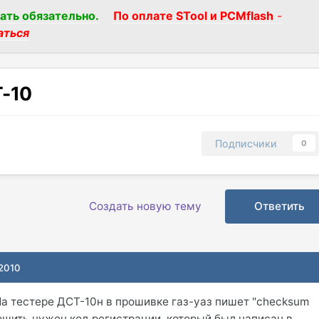
ать обязательно.
По оплате STool и PCMflash
-
аться
Т-10
Подписчики
0
Создать новую тему
Ответить
 2010
На тестере ДСТ-10н в прошивке газ-уаз пишет "checksum
рошить нужен код регистрации, который был написан в