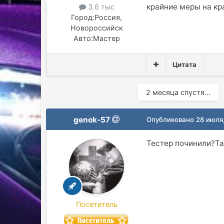
крайние меры на кр
3.6 тыс
Город:
Россия,
Новороссийск
Авто:
Мастер
Цитата
2 месяца спустя...
genok-57
Опубликовано
28 июля
Тестер починили?Та
Посетитель