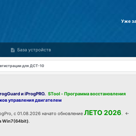
Уже з
База устройств
егистрации для ДСТ-10
rogGuard и iProgPRO.
STool - Программа восстановления
оков управления двигателем
ЛЕТО 2026
ogPro, с 01.08.2026 начато обновление
.
<-
а Win7(64bit)
.