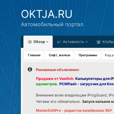
OKTJA.RU
Автомобильный портал
Обзор
Активность
Клубы
Главная
Софт, железо
Программы
Код р
Рекламные объявления:
Продажи от Vasilich:
Калькуляторы для iP
одометров
.
PCMflash - загрузчик для бл
Внимание всем владельцам iProgGuard, iPr
Читаем это обязательно.
Запуск кальков н
MasterEditPro - редактор калибровок ЭБУ