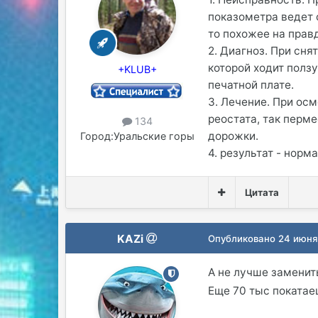
показометра ведет с
то похожее на правд
2. Диагноз. При сня
которой ходит полз
+KLUB+
печатной плате.
3. Лечение. При ос
реостата, так перме
134
дорожки.
Город:
Уральские горы
4. результат - норм
Цитата
KAZi
Опубликовано
24 июня
А не лучше заменит
Еще 70 тыс покатае