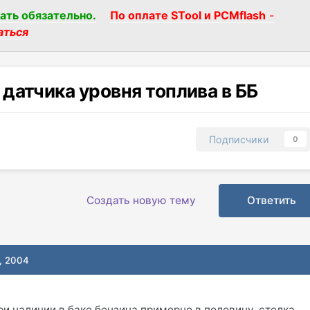
ать обязательно.
По оплате STool и PCMflash
-
аться
датчика уровня топлива в ББ
Подписчики
0
Создать новую тему
Ответить
, 2004
ри наличии в баке бензина примерно в половину. стелка