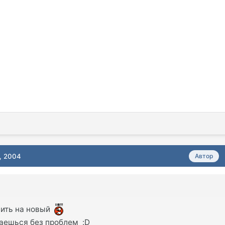
, 2004
Автор
нить на новый
таешься без проблем :D