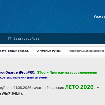
Уже з
База устройств
дств, общий раздел.
Очумелые Ручки
Неправильные показания 
rogGuard и iProgPRO.
STool - Программа восстановления
оков управления двигателем
ЛЕТО 2026
ogPro, с 01.08.2026 начато обновление
.
<-
а Win7(64bit)
.