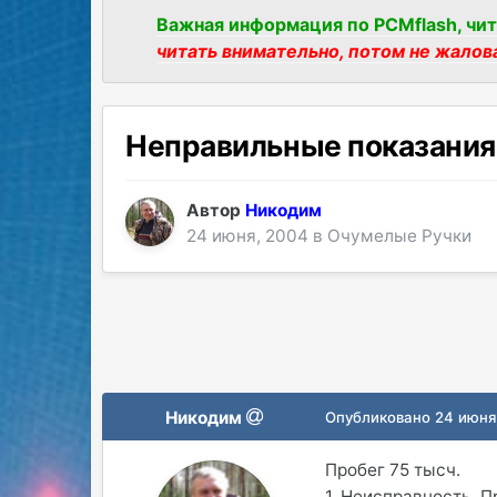
Важная информация по PCMflash, чит
читать внимательно, потом не жалов
Неправильные показания 
Автор
Никодим
24 июня, 2004
в
Очумелые Ручки
Никодим
Опубликовано
24 июня
Пробег 75 тысч.
1. Неисправность. П