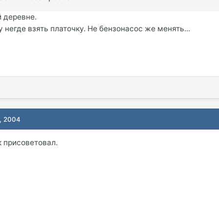
й деревне.
у негде взять платочку. Не бензонасос же менять...
, 2004
к присоветовал.