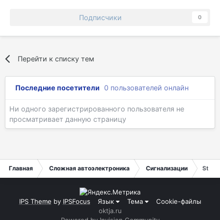
Подписчики
0
Перейти к списку тем
Последние посетители
0 пользователей онлайн
Ни одного зарегистрированного пользователя не
просматривает данную страницу
Главная
Сложная автоэлектроника
Сигнализации
Star L
IPS Theme
by
IPSFocus
Язык
Тема
Cookie-файлы
oktja.ru