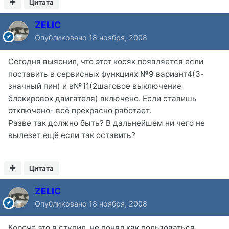
Цитата
ZELIC
Опубликовано
18 ноября, 2008
Сегодня выяснил, что этот косяк появляется если
поставить в сервисных функциях №9 вариант4(3-
значный пин) и в№11(2шаговое выключение
блокировок двигателя) включено. Если ставишь
отключено- всё прекрасно работает.
Разве так должно быть? В дальнейшем ни чего не
вылезет ещё если так оставить?
Цитата
ZELIC
Опубликовано
18 ноября, 2008
Короче это я ступил. не понял как пользоваться