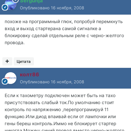
Sergunja
Опубликовано
16 ноября, 2008
похоже на программный глюк, попробуй перемкнуть
вход и выход стартерана самой сигналке а
блокировку сделай отдельным реле с черно-желтого
провода.
Цитата
колт86
Опубликовано
16 ноября, 2008
Если к тахометру подключен может быть на тахо
присутствовать слабый ток.По умолчанию стоит
контроль по напряжению ,перепрограмируй 11
функцию.Или диод впаивай если от лампочки или
гены береш контроль.Иммо не блокирует стартер
никогда.Можеш синий провод вместо черно-жолтого