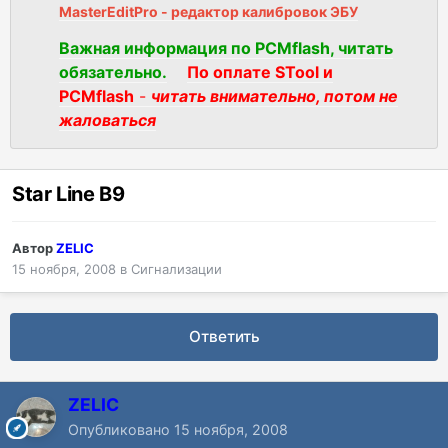
MasterEditPro - редактор калибровок ЭБУ
Важная информация по PCMflash, читать
обязательно.
По оплате STool и
PCMflash
-
читать внимательно, потом не
жаловаться
Star Line В9
Автор
ZELIC
15 ноября, 2008
в
Сигнализации
Ответить
ZELIC
Опубликовано
15 ноября, 2008