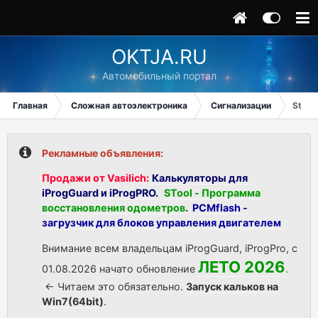
OKTJA.RU
Автомобильный портал
Главная
Сложная автоэлектроника
Сигнализации
Star L
Рекламные объявления:
Продажи от Vasilich:
Калькуляторы для
iProgGuard и iProgPRO.
STool - Программа
восстановления одометров
.
PCMflash -
загрузчик для блоков управления двигателем
Внимание всем владельцам iProgGuard, iProgPro, с
ЛЕТО 2026
01.08.2026 начато обновление
.
<- Читаем это обязательно.
Запуск кальков на
Win7(64bit)
.