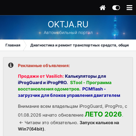
OKTJA.RU
Автомобильный портал
Главная
Диагностика и ремонт транспортных средств, общий ра
Рекламные объявления:
Продажи от Vasilich:
Калькуляторы для
iProgGuard и iProgPRO.
STool - Программа
восстановления одометров
.
PCMflash -
загрузчик для блоков управления двигателем
Внимание всем владельцам iProgGuard, iProgPro, с
ЛЕТО 2026
01.08.2026 начато обновление
.
<- Читаем это обязательно.
Запуск кальков на
Win7(64bit)
.