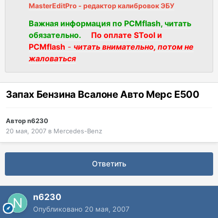
MasterEditPro - редактор калибровок ЭБУ
Важная информация по PCMflash, читать
обязательно.
По оплате STool и
PCMflash
-
читать внимательно, потом не
жаловаться
Запах Бензина Всалоне Авто Мерс Е500
Автор
n6230
20 мая, 2007
в
Mercedes-Benz
Ответить
n6230
Опубликовано
20 мая, 2007