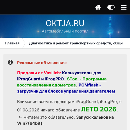
OKTJA.RU
Автомобильный портал
Главная
Диагностика и ремонт транспортных средств, общий ра
Рекламные объявления:
Продажи от Vasilich:
Калькуляторы для
iProgGuard и iProgPRO.
STool - Программа
восстановления одометров
.
PCMflash -
загрузчик для блоков управления двигателем
Внимание всем владельцам iProgGuard, iProgPro, с
ЛЕТО 2026
01.08.2026 начато обновление
.
<- Читаем это обязательно.
Запуск кальков на
Win7(64bit)
.