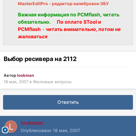
MasterEditPro - редактор калибровок ЭБУ
Важная информация по PCMflash, читать
обязательно.
По оплате STool и
PCMflash
-
читать внимательно, потом не
жаловаться
Выбор ресивера на 2112
Автор
lookman
18 мая, 2007
в
Железные вопросы
Ответить
lookman
Опубликовано
18 мая, 2007