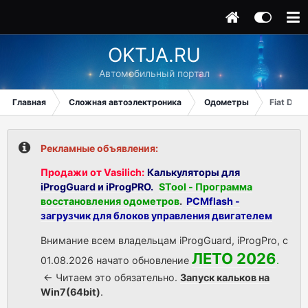
OKTJA.RU
Автомобильный портал
Главная
Сложная автоэлектроника
Одометры
Fiat Dobl
Рекламные объявления:
Продажи от Vasilich:
Калькуляторы для
iProgGuard и iProgPRO.
STool - Программа
восстановления одометров
.
PCMflash -
загрузчик для блоков управления двигателем
Внимание всем владельцам iProgGuard, iProgPro, с
ЛЕТО 2026
01.08.2026 начато обновление
.
<- Читаем это обязательно.
Запуск кальков на
Win7(64bit)
.