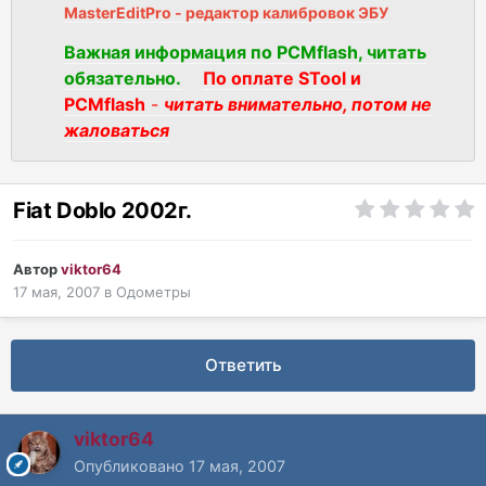
MasterEditPro - редактор калибровок ЭБУ
Важная информация по PCMflash, читать
обязательно.
По оплате STool и
PCMflash
-
читать внимательно, потом не
жаловаться
Fiat Doblo 2002г.
Автор
viktor64
17 мая, 2007
в
Одометры
Ответить
viktor64
Опубликовано
17 мая, 2007