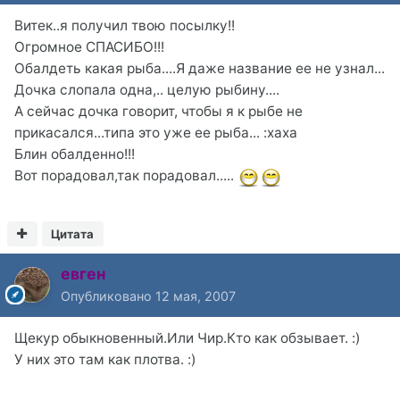
Витек..я получил твою посылку!!
Огромное СПАСИБО!!!
Обалдеть какая рыба....Я даже название ее не узнал...
Дочка слопала одна,.. целую рыбину....
А сейчас дочка говорит, чтобы я к рыбе не
прикасался...типа это уже ее рыба... :xaxa
Блин обалденно!!!
Вот порадовал,так порадовал.....
Цитата
евген
Опубликовано
12 мая, 2007
Щекур обыкновенный.Или Чир.Кто как обзывает. :)
У них это там как плотва. :)