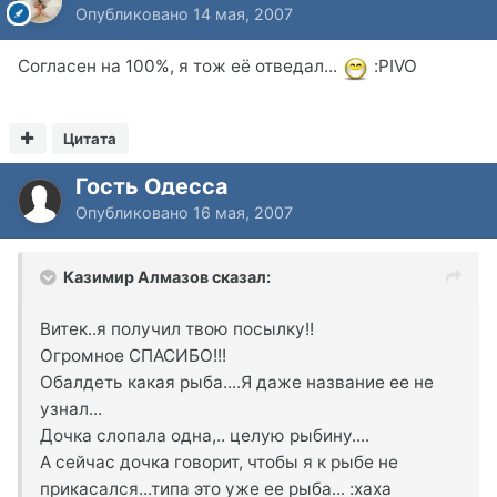
Опубликовано
14 мая, 2007
Согласен на 100%, я тож её отведал...
:PIVO
Цитата
Гость Одесса
Опубликовано
16 мая, 2007
Казимир Алмазов сказал:
Витек..я получил твою посылку!!
Огромное СПАСИБО!!!
Обалдеть какая рыба....Я даже название ее не
узнал...
Дочка слопала одна,.. целую рыбину....
А сейчас дочка говорит, чтобы я к рыбе не
прикасался...типа это уже ее рыба... :xaxa