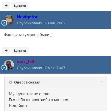
Цитата
Navigator
Опубликовано
16 мая, 2007
Фашисты гуманее были ;)
Цитата
max_tr6
Опубликовано
17 мая, 2007
Одесса сказал:
Муксуна так не солят.
Его либо в пирог либо в малосол.
Недойдет.