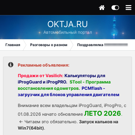
OKTJA.RU
Автомобильный портал
Главная
Разговоры о разном
Поздравлялка !!!!!!!!!!!!!!!!!!!!
Рекламные объявления:
Продажи от Vasilich:
Калькуляторы для
iProgGuard и iProgPRO.
STool - Программа
восстановления одометров
.
PCMflash -
загрузчик для блоков управления двигателем
Внимание всем владельцам iProgGuard, iProgPro, с
ЛЕТО 2026
01.08.2026 начато обновление
.
<- Читаем это обязательно.
Запуск кальков на
Win7(64bit)
.