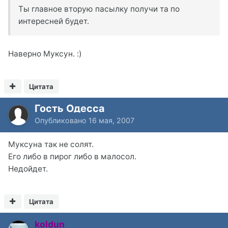
Ты главное вторую пасылку получи та по
интересней будет.
Наверно Муксун. :)
Цитата
Гость Одесса
Опубликовано
16 мая, 2007
Муксуна так не солят.
Его либо в пирог либо в малосол.
Недойдет.
Цитата
koldun