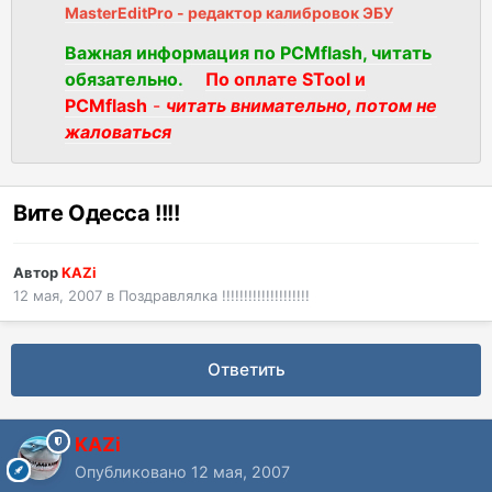
MasterEditPro - редактор калибровок ЭБУ
Важная информация по PCMflash, читать
обязательно.
По оплате STool и
PCMflash
-
читать внимательно, потом не
жаловаться
Вите Одесса !!!!
Автор
KAZi
12 мая, 2007
в
Поздравлялка !!!!!!!!!!!!!!!!!!!!
Ответить
KAZi
Опубликовано
12 мая, 2007