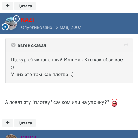
Цитата
KAZi
Опубликовано
12 мая, 2007
евген сказал:
Щекур обыкновенный.Или Чир.Кто как обзывает.
:)
У них это там как плотва. :)
А ловят эту "плотву" сачком или на удочку??
Цитата
евген