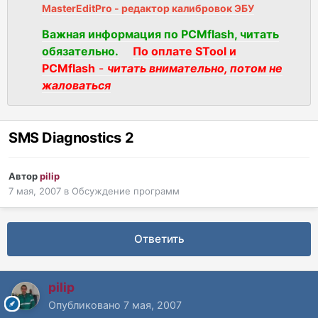
MasterEditPro - редактор калибровок ЭБУ
Важная информация по PCMflash, читать
обязательно.
По оплате STool и
PCMflash
-
читать внимательно, потом не
жаловаться
SMS Diagnostics 2
Автор
pilip
7 мая, 2007
в
Обсуждение программ
Ответить
pilip
Опубликовано
7 мая, 2007