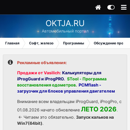
OKTJA.RU
Автомобильный портал
Главная
Софт, железо
Программы
Обсуждение прогр
Рекламные объявления:
Продажи от Vasilich:
Калькуляторы для
iProgGuard и iProgPRO.
STool - Программа
восстановления одометров
.
PCMflash -
загрузчик для блоков управления двигателем
Внимание всем владельцам iProgGuard, iProgPro, с
ЛЕТО 2026
01.08.2026 начато обновление
.
<- Читаем это обязательно.
Запуск кальков на
Win7(64bit)
.