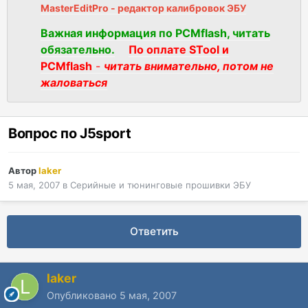
MasterEditPro - редактор калибровок ЭБУ
Важная информация по PCMflash, читать
обязательно.
По оплате STool и
PCMflash
-
читать внимательно, потом не
жаловаться
Вопрос по J5sport
Автор
laker
5 мая, 2007
в
Серийные и тюнинговые прошивки ЭБУ
Ответить
laker
Опубликовано
5 мая, 2007