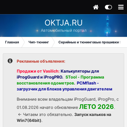
OKTJA.RU
Автомобильный портал
Главная
Чип-тюнинг
Серийные и тюнинговые прошивки ЭБУ
Рекламные объявления:
Продажи от Vasilich:
Калькуляторы для
iProgGuard и iProgPRO.
STool - Программа
восстановления одометров
.
PCMflash -
загрузчик для блоков управления двигателем
Внимание всем владельцам iProgGuard, iProgPro, с
ЛЕТО 2026
01.08.2026 начато обновление
.
<- Читаем это обязательно.
Запуск кальков на
Win7(64bit)
.