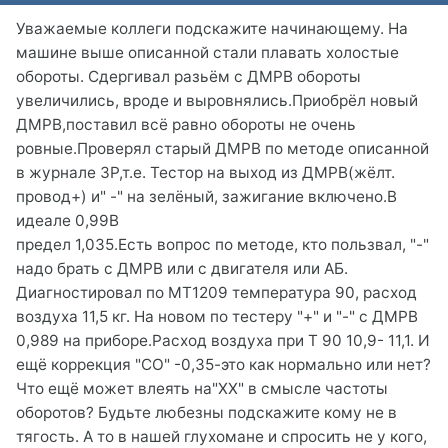
Уважаемые коллеги подскажите начинающему. На
машине выше описанной стали плавать холостые
обороты. Сдергивал разьём с ДМРВ обороты
увеличились, вроде и выровнялись.Приобрёл новый
ДМРВ,поставил всё равно обороты не очень
ровные.Проверял старый ДМРВ по методе описанной
в журнале ЗР,т.е. Тестор на выход из ДМРВ(жёлт.
провод+) и" -" на зелёный, зажигание включено.В
идеале 0,99В
предел 1,035.Есть вопрос по методе, кто пользвал, "-"
надо брать с ДМРВ или с двигателя или АБ.
Диагностировал по МТ1209 температура 90, расход
воздуха 11,5 кг. На новом по тестеру "+" и "-" с ДМРВ
0,989 на приборе.Расход воздуха при Т 90 10,9- 11,1. И
ещё коррекция "СО" -0,35-это как нормально или нет?
Что ещё может влеять на"ХХ" в смысле частоты
оборотов? Будьте любезны подскажите кому не в
тягость. А то в нашей глухомане и спросить не у кого,