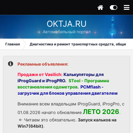
OKTJA.RU
Автомобильный портал
Главная
Диагностика и ремонт транспортных средств, общий ра
Рекламные объявления:
Продажи от Vasilich:
Калькуляторы для
iProgGuard и iProgPRO.
STool - Программа
восстановления одометров
.
PCMflash -
загрузчик для блоков управления двигателем
Внимание всем владельцам iProgGuard, iProgPro, с
ЛЕТО 2026
01.08.2026 начато обновление
.
<- Читаем это обязательно.
Запуск кальков на
Win7(64bit)
.