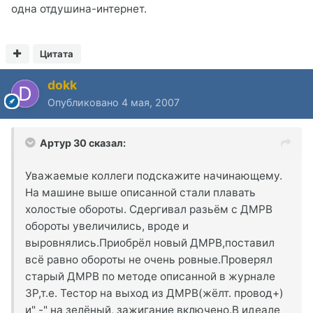
одна отдушина-интернет.
Цитата
dokk
Опубликовано
4 мая, 2007
Артур 30 сказал:
Уважаемые коллеги подскажите начинающему.
На машине выше описанной стали плавать
холостые обороты. Сдергивал разьём с ДМРВ
обороты увеличились, вроде и
выровнялись.Приобрёл новый ДМРВ,поставил
всё равно обороты не очень ровные.Проверял
старый ДМРВ по методе описанной в журнале
ЗР,т.е. Тестор на выход из ДМРВ(жёлт. провод+)
и" -" на зелёный, зажигание включено.В идеале