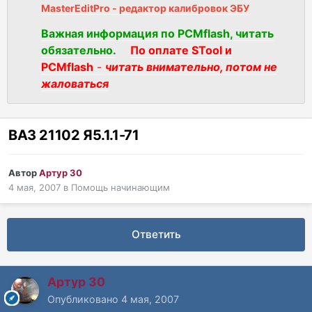
MasterEditPro - редактор калибровок ЭБУ
Важная информация по PCMflash, читать
обязательно.
По оплате STool и
PCMflash
-
читать внимательно, потом не
жаловаться
ВАЗ 21102 Я5.1.1-71
Автор
Артур 30
4 мая, 2007
в
Помощь начинающим
Ответить
Артур 30
Опубликовано
4 мая, 2007