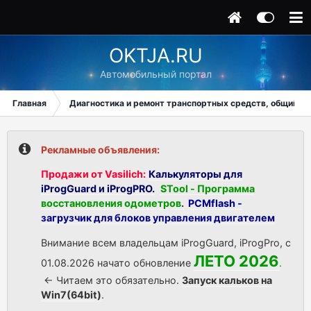
OKTJA.RU
Автомобильный портал
Главная
Диагностика и ремонт транспортных средств, общий ра
Рекламные объявления:
Продажи от Vasilich:
Калькуляторы для
iProgGuard и iProgPRO.
STool - Программа
восстановления одометров
.
PCMflash -
загрузчик для блоков управления двигателем
Внимание всем владельцам iProgGuard, iProgPro, с
ЛЕТО 2026
01.08.2026 начато обновление
.
<- Читаем это обязательно.
Запуск кальков на
Win7(64bit)
.