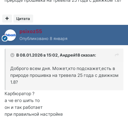
природе прошивка на тревела 25 года с движком 1.8?
Цитата
psixoz55
Опубликовано
8 января
В 08.01.2026 в 15:02,
Андрей18
сказал:
Доброго всем дня. Может,кто подскажет,есть в
природе прошивка на тревела 25 года с движком
1.8?
Карбюратор ?
а че его шить то
он и так работает
при правильной настройке