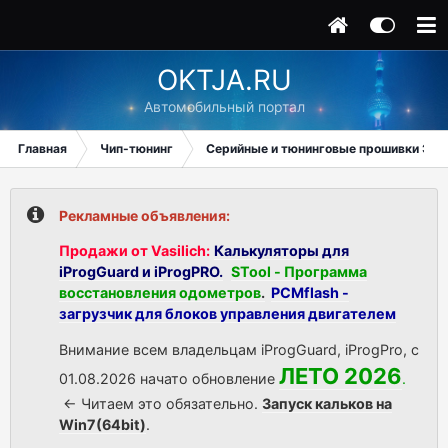
OKTJA.RU
Автомобильный портал
Главная
Чип-тюнинг
Серийные и тюнинговые прошивки ЭБУ
Рекламные объявления:
Продажи от Vasilich:
Калькуляторы для
iProgGuard и iProgPRO.
STool - Программа
восстановления одометров
.
PCMflash -
загрузчик для блоков управления двигателем
Внимание всем владельцам iProgGuard, iProgPro, с
ЛЕТО 2026
01.08.2026 начато обновление
.
<- Читаем это обязательно.
Запуск кальков на
Win7(64bit)
.