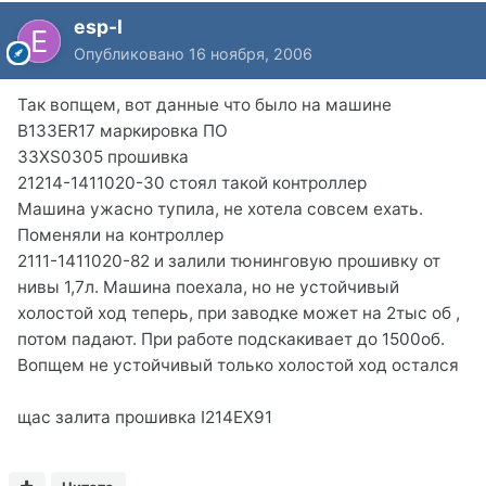
esp-l
Опубликовано
16 ноября, 2006
Так вопщем, вот данные что было на машине
B133ER17 маркировка ПО
33XS0305 прошивка
21214-1411020-30 стоял такой контроллер
Машина ужасно тупила, не хотела совсем ехать.
Поменяли на контроллер
2111-1411020-82 и залили тюнинговую прошивку от
нивы 1,7л. Машина поехала, но не устойчивый
холостой ход теперь, при заводке может на 2тыс об ,
потом падают. При работе подскакивает до 1500об.
Вопщем не устойчивый только холостой ход остался
щас залита прошивка I214EX91