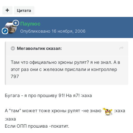
Цитата
Паулюс
Опубликовано
16 ноября, 2006
Мегавольтик сказал:
Там что официально хрюны рулят? я не знал. А в
этот раз они с железом прислали и контроллер
797
Бугага - я про прошиву 91! На я7! :xaxa
А "там" может тоже хрюны рулят -не знаю
:xaxa
:xaxa
Если ОПП прошива -покатит.