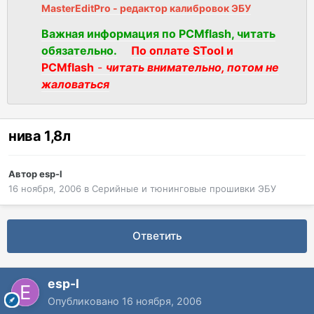
MasterEditPro - редактор калибровок ЭБУ
Важная информация по PCMflash, читать
обязательно.
По оплате STool и
PCMflash
-
читать внимательно, потом не
жаловаться
нивa 1,8л
Автор
esp-l
16 ноября, 2006
в
Серийные и тюнинговые прошивки ЭБУ
Ответить
esp-l
Опубликовано
16 ноября, 2006