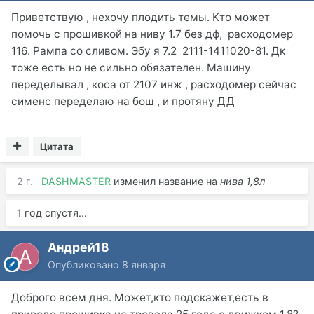
Приветствую , нехочу плодить темы. Кто может
помочь с прошивкой на ниву 1.7 без дф, расходомер
116. Рампа со сливом. Эбу я 7.2 2111-1411020-81. Дк
тоже есть но не сильно обязателен. Машину
переделывал , коса от 2107 инж , расходомер сейчас
сименс переделаю на бош , и протяну ДД
Цитата
2 г.
DASHMASTER
изменил название на
нивa 1,8л
1 год спустя...
Андрей18
Опубликовано
8 января
Доброго всем дня. Может,кто подскажет,есть в