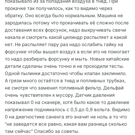
показывало из за попадания воздуха в тнвд. При
прокачке так получилось, как то видимо через
обратку. Оно всегда было нормальным. Машина не
зародилась потому что прокачивать её сложно после
доставания всех форсунок, надо выкручивать свечи
накала и смотреть какой цилиндр распыляет а какой
нет. Не распыляет пару раз надо ослабить гайку на
форсунке чтобы вышел воздух а если это не помогает
то надо разбирать форсунку и мыть. Новые китайские
детали сделаны очень точно и не проходили тесты.
Одной пылинки достаточно чтобы клапан заклинило.
А грязи много остаётся в тнвд и попливных трубках,
не смотря что заменил топливный фильтр. Дельфай
очень чувствителен к мусору. Датчик давления
показывал 0 на сканере, хотя было какое то давление
напряжение поднималось с 0,5 до 0,9 вольта. Видимо
0 на диагностике саненга это значит не ноль а то что
"не заведется все равно, какая вам разница сколько
там сейчас" Спасибо за советы.