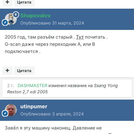
Цитата
Shapovalov
Опубликовано
31 марта, 2024
2005 год, там разъём старый .
Тут
почитать .
G-scan даже через переходник А, или В
подключается .
Цитата
2 г.
DASHMASTER
изменил название на
Ssang Yong
Rexton 2,7 xdi 2005
utinpumer
Опубликовано
3 апреля, 2024
Завёл я эту машину наконец. Давление не