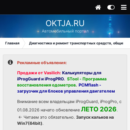
OKTJA.RU
Автомобильный портал
Главная
Диагностика и ремонт транспортных средств, общий ра
Рекламные объявления:
Продажи от Vasilich:
Калькуляторы для
iProgGuard и iProgPRO.
STool - Программа
восстановления одометров
.
PCMflash -
загрузчик для блоков управления двигателем
Внимание всем владельцам iProgGuard, iProgPro, с
ЛЕТО 2026
01.08.2026 начато обновление
.
<- Читаем это обязательно.
Запуск кальков на
Win7(64bit)
.