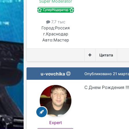
Super Moderator
7.7 тыс
Город:
Россия
г.Краснодар
Авто:
Мастер
Цитата
u-vovchika
Опубликовано
21 март
С Днем Рождения !!
Expert