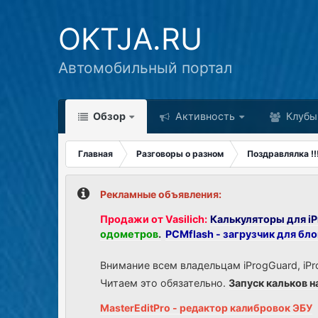
OKTJA.RU
Автомобильный портал
Обзор
Активность
Клубы
Главная
Разговоры о разном
Поздравлялка !!!!!!
Рекламные объявления:
Продажи от Vasilich:
Калькуляторы для iP
одометров
.
PCMflash - загрузчик для бл
Внимание всем владельцам iProgGuard, iPr
Читаем это обязательно.
Запуск кальков н
MasterEditPro - редактор калибровок ЭБУ