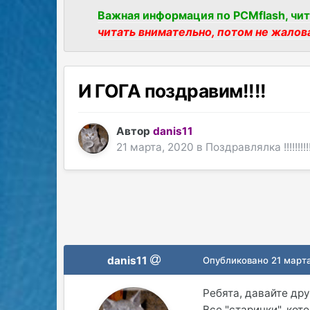
Важная информация по PCMflash, чит
читать внимательно, потом не жалов
И ГОГА поздравим!!!!
Автор
danis11
21 марта, 2020
в
Поздравлялка !!!!!!!!!!!!
danis11
Опубликовано
21 март
Ребята, давайте д
Все "старички", ко