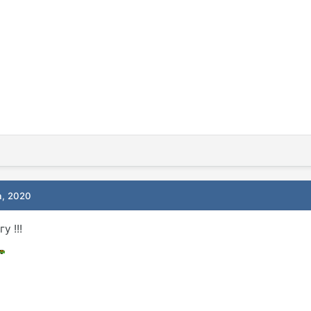
а, 2020
у !!!