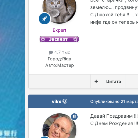
земелю..., продвину
С Днюхой тебя!!! ...
инфа где он теперь 
Expert
4.7 тыс
Город:
Riga
Авто:
Мастер
Цитата
vikx
Опубликовано
21 март
Давай Поздравим !!!
С Днем Рождения !!! 