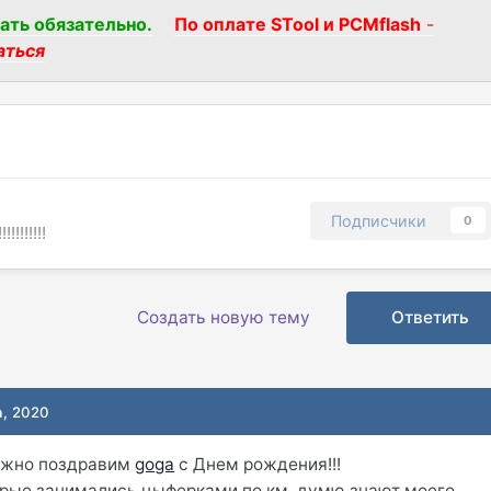
ать обязательно.
По оплате STool и PCMflash
-
аться
Подписчики
0
!!!!!!!!
Создать новую тему
Ответить
а, 2020
ружно поздравим
goga
c Днем рождения!!!
торые занимались цыферками по км, думю знают моего