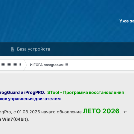
Уже з
База устройств
!!!!!!!!!!!!!!
И ГОГА поздравим!!!!
rogGuard и iProgPRO.
STool - Программа восстановления
оков управления двигателем
ЛЕТО 2026
ogPro, с 01.08.2026 начато обновление
.
<-
а Win7(64bit)
.