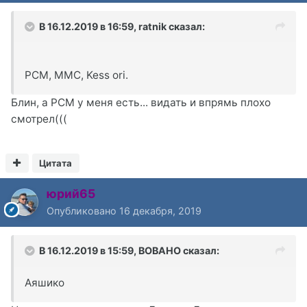
В 16.12.2019 в 16:59,
ratnik
сказал:
PCM, MMC, Kess ori.
Блин, а PCM у меня есть... видать и впрямь плохо
смотрел(((
Цитата
юрий65
Опубликовано
16 декабря, 2019
В 16.12.2019 в 15:59,
BOBAHO
сказал:
Аяшико