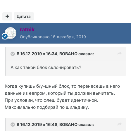
кварце. Убедившись, что ток потребления
процем
Цитата
некорректен, можно приговаривать блок (или
проц).
ratnik
Опубликовано
16 декабря, 2019
Но вначале, повторюсь, вычитай еепром во
внешнем программаторе и сохрани.
К Таг китайский?
В 16.12.2019 в 16:34,
BOBAHO
сказал:
А как такой блок склонировать?
Когда купишь б/у-шный блок, то перенесешь в него
данные из еепром, который ты должен вычитать.
При условии, что флеш будет идентичной.
Максимально подбирай по шильдику.
В 16.12.2019 в 16:48,
BOBAHO
сказал: