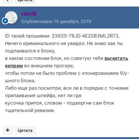
ratnik
Опубликовано
16 декабря, 2019
ID твоей прошивки: 33920-76JD 4E20B3ML2R72.
Ничего криминального не увидел. Не знаю как ты
подпаивался к блоку,
в каком состоянии блок, но советую тебе
вычитать
еепром
во внешнем прогере,
чтобы потом не было проблем с клонированием б/у-
шного блока.
Либо еще раз посмотри, все ли в порядке с точками
припаивания шлейфа, нет ли где
кусочка припоя, словом - подвергни сам блок
тщательной ревизии.
Цитата