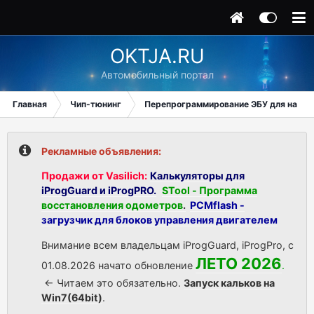
OKTJA.RU
Автомобильный портал
Главная
Чип-тюнинг
Перепрограммирование ЭБУ для начи
Рекламные объявления:
Продажи от Vasilich:
Калькуляторы для
iProgGuard и iProgPRO.
STool - Программа
восстановления одометров
.
PCMflash -
загрузчик для блоков управления двигателем
Внимание всем владельцам iProgGuard, iProgPro, с
ЛЕТО 2026
01.08.2026 начато обновление
.
<- Читаем это обязательно.
Запуск кальков на
Win7(64bit)
.