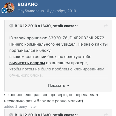
BOBAHO
Опубликовано
16 декабря, 2019
В 16.12.2019 в 16:30,
ratnik
сказал:
ID твоей прошивки: 33920-76JD 4E20B3ML2R72.
Ничего криминального не увидел. Не знаю как ты
подпаивался к блоку,
в каком состоянии блок, но советую тебе
вычитать еепром
во внешнем прогере,
чтобы потом не было проблем с клонированием
б/у-шного блока.
Либо еще раз посмотри, все ли в порядке с
Показать
точками припаивания шлейфа, нет ли где
кусочка припоя, словом - подвергни сам блок
я конечно еще раз все проверю, но перепаевал
тщательной ревизии.
несколько раз и блок все равно молчит(
added 2 минут later
В 16.12.2019 в 16:30,
ratnik
сказал: