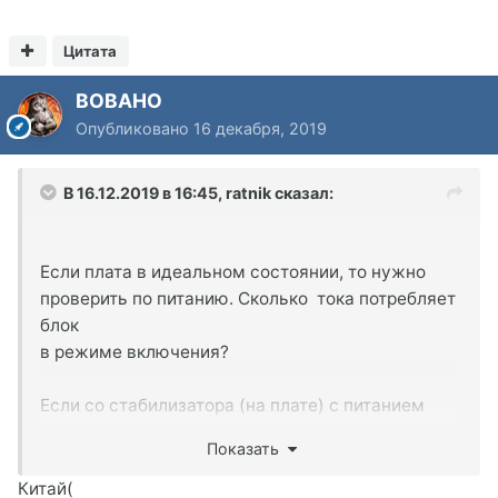
Цитата
BOBAHO
Опубликовано
16 декабря, 2019
В 16.12.2019 в 16:45,
ratnik
сказал:
Если плата в идеальном состоянии, то нужно
проверить по питанию. Сколько тока потребляет
блок
в режиме включения?
Если со стабилизатора (на плате) с питанием
проблем нет, то проверить рабочие точки по
Показать
даташит
на самом проце. Далее - проверка генерации на
Китай(