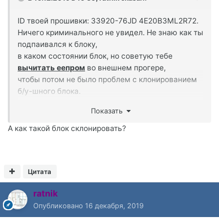
ID твоей прошивки: 33920-76JD 4E20B3ML2R72.
Ничего криминального не увидел. Не знаю как ты
подпаивался к блоку,
в каком состоянии блок, но советую тебе
вычитать еепром
во внешнем прогере,
чтобы потом не было проблем с клонированием
б/у-шного блока.
Либо еще раз посмотри, все ли в порядке с
Показать
точками припаивания шлейфа, нет ли где
кусочка припоя, словом - подвергни сам блок
А как такой блок склонировать?
тщательной ревизии.
Цитата
ratnik
Опубликовано
16 декабря, 2019