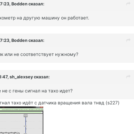
07:23,
Bodden
сказал:
хометр на другую машину он работает.
07:23,
Bodden
сказал:
ик или не соответствует нужному?
1:47,
sh_alexsey
сказал:
 не с гены сигнал на тахо идет?
гнал тахо идёт с датчика вращения вала тнвд (s227)