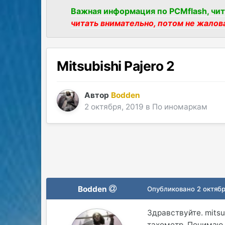
Важная информация по PCMflash, чит
читать внимательно, потом не жалов
Mitsubishi Pajero 2
Автор
Bodden
2 октября, 2019
в
По иномаркам
Bodden
Опубликовано
2 октябр
Здравствуйте. mitsub
тахометр. Понимаю 