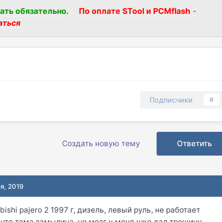
ать обязательно.
По оплате STool и PCMflash
-
аться
Подписчики
0
Создать новую тему
Ответить
я, 2019
ishi pajero 2 1997 г, дизель, левый руль, не работает
что тема замылина, но мозг у меня уже дал трещину.