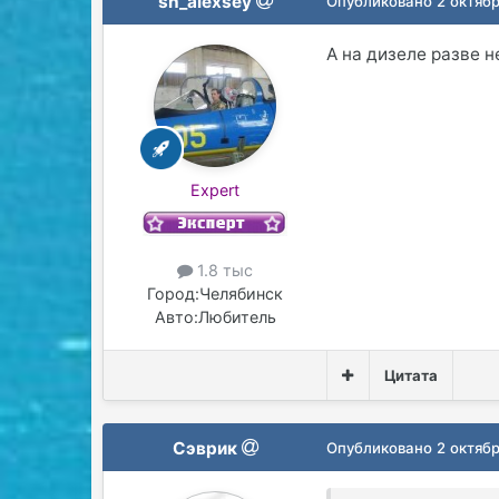
sh_alexsey
Опубликовано
2 октябр
А на дизеле разве н
Expert
1.8 тыс
Город:
Челябинск
Авто:
Любитель
Цитата
Сэврик
Опубликовано
2 октябр