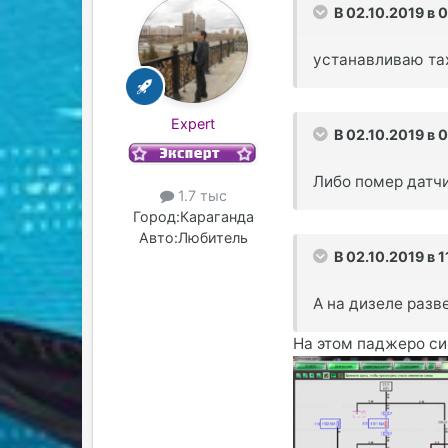
В 02.10.2019 в 
устанавливаю та
Expert
В 02.10.2019 в 
Либо помер датч
1.7 тыс
Город:
Караганда
Авто:
Любитель
В 02.10.2019 в 1
А на дизеле разве
На этом паджеро си