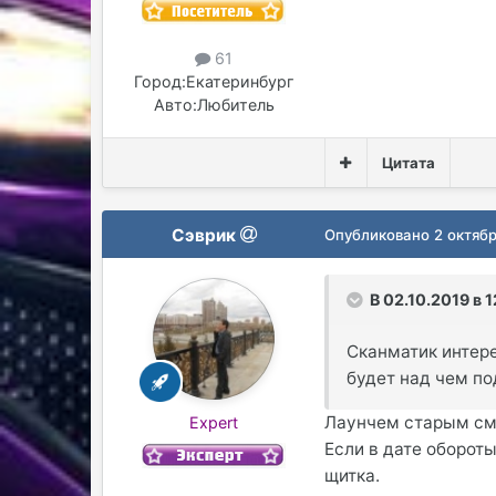
61
Город:
Екатеринбург
Авто:
Любитель
Цитата
Сэврик
Опубликовано
2 октябр
В 02.10.2019 в 
Сканматик интере
будет над чем по
Лаунчем старым см
Expert
Если в дате обороты
щитка.