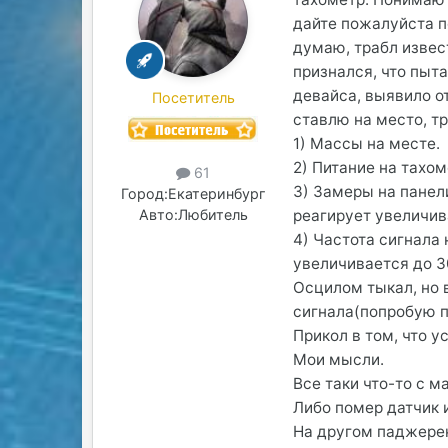
дайте пожалуйста п
думаю, трабл извес
признался, что пыт
девайса, выявило о
Посетитель
ставлю на место, тру
1) Массы на месте.
2) Питание на тахо
61
3) Замеры на панел
Город:
Екатеринбург
реагирует увеличив
Авто:
Любитель
4) Частота сигнала 
увеличивается до 3
Осцилом тыкал, но 
сигнала(попробую 
Прикол в том, что 
Мои мысли.
Все таки что-то с 
Либо помер датчик 
На другом паджерек