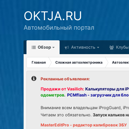
OKTJA.RU
Автомобильный портал
Обзор
Активность
Клубы
Главная
Сложная автоэлектроника
Автоэлек
Рекламные объявления:
Продажи от Vasilich:
Калькуляторы для iP
одометров
.
PCMflash - загрузчик для бл
Внимание всем владельцам iProgGuard, iPr
Читаем это обязательно.
Запуск кальков н
MasterEditPro - редактор калибровок ЭБУ