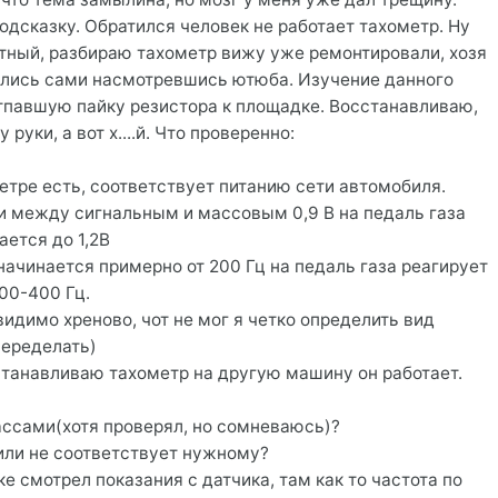
одсказку. Обратился человек не работает тахометр. Ну
тный, разбираю тахометр вижу уже ремонтировали, хозя
ались сами насмотревшись ютюба. Изучение данного
тпавшую пайку резистора к площадке. Восстанавливаю,
 руки, а вот х....й. Что проверенно:
метре есть, соответствует питанию сети автомобиля.
и между сигнальным и массовым 0,9 В на педаль газа
ается до 1,2В
начинается примерно от 200 Гц на педаль газа реагирует
00-400 Гц.
видимо хреново, чот не мог я четко определить вид
переделать)
устанавливаю тахометр на другую машину он работает.
массами(хотя проверял, но сомневаюсь)?
или не соответствует нужному?
е смотрел показания с датчика, там как то частота по