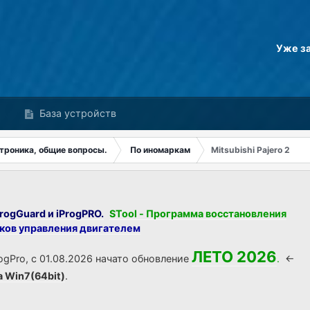
Уже з
База устройств
троника, общие вопросы.
По иномаркам
Mitsubishi Pajero 2
rogGuard и iProgPRO.
STool - Программа восстановления
оков управления двигателем
ЛЕТО 2026
ogPro, с 01.08.2026 начато обновление
.
<-
а Win7(64bit)
.