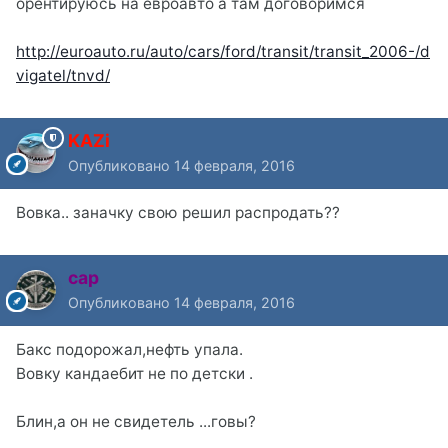
орентируюсь на евроавто а там договоримся
http://euroauto.ru/auto/cars/ford/transit/transit_2006-/d
vigatel/tnvd/
KAZi
Опубликовано
14 февраля, 2016
Вовка.. заначку свою решил распродать??
cap
Опубликовано
14 февраля, 2016
Бакс подорожал,нефть упала.
Вовку кандаебит не по детски .
Блин,а он не свидетель ...говы?