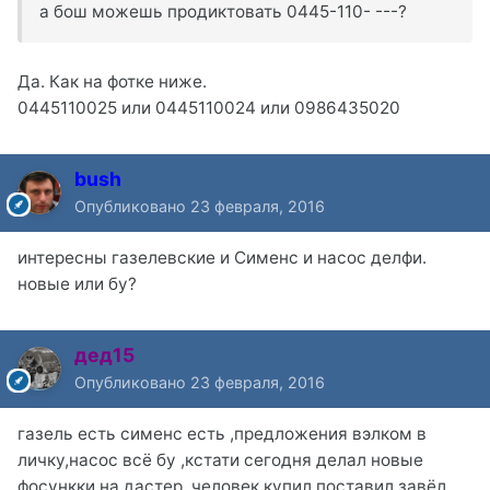
а бош можешь продиктовать 0445-110- ---?
Да. Как на фотке ниже.
0445110025 или 0445110024 или 0986435020
bush
Опубликовано
23 февраля, 2016
интересны газелевские и Сименс и насос делфи.
новые или бу?
дед15
Опубликовано
23 февраля, 2016
газель есть сименс есть ,предложения вэлком в
личку,насос всё бу ,кстати сегодня делал новые
фосункки на дастер ,человек купил поставил завёл