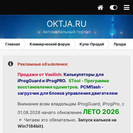
OKTJA.RU
Автомобильный портал
Главная
Коммерческий форум
Купи-Продай
Продаю
Рекламные объявления:
Продажи от Vasilich:
Калькуляторы для
iProgGuard и iProgPRO.
STool - Программа
восстановления одометров
.
PCMflash -
загрузчик для блоков управления двигателем
Внимание всем владельцам iProgGuard, iProgPro, с
ЛЕТО 2026
01.08.2026 начато обновление
.
<- Читаем это обязательно.
Запуск кальков на
Win7(64bit)
.