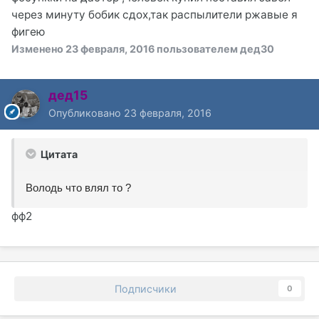
через минуту бобик сдох,так распылители ржавые я
фигею
Изменено
23 февраля, 2016
пользователем дед30
дед15
Опубликовано
23 февраля, 2016
Цитата
Володь что влял то ?
фф2
Подписчики
0