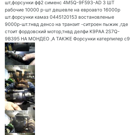
шт,форсунки фф2 сименс 4M5Q-9F593-AD 3 ШТ
рабочие 10000 р-шт дешевле на евроавто 16000р
шт.форсунки камаз 0445120153 востановленые
9000р-шт.тнвд денсо на транзит -ситроен пыжик ,где
стоит фордовский мотор,тнвд делфи K9PAA 2S7Q-
9B395 НА МОНДЕО ,А ТАКЖЕ Форсунки катерпилер с9