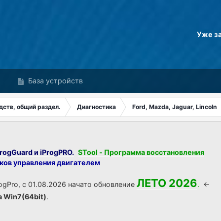
Уже з
База устройств
дств, общий раздел.
Диагностика
Ford, Mazda, Jaguar, Lincoln
rogGuard и iProgPRO.
STool - Программа восстановления
оков управления двигателем
ЛЕТО 2026
ogPro, с 01.08.2026 начато обновление
.
<-
а Win7(64bit)
.