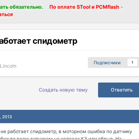
ать обязательно.
По оплате STool и PCMflash
-
аться
 работает спидометр
Подписчики
1
 Lincoln
Создать новую тему
Ответить
, 2013
 не работает спидометр, в моторном ошибка по датчику
ибки по всем датчикам на колесах КЗ или обрыв. На