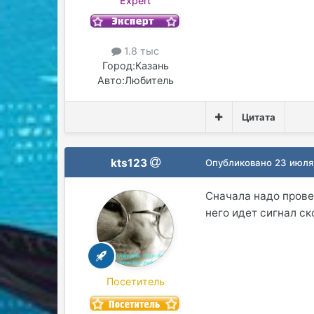
Expert
1.8 тыс
Город:
Казань
Авто:
Любитель
Цитата
kts123
Опубликовано
23 июля
Сначала надо провер
него идет сигнал с
Посетитель