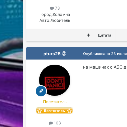
73
Город:
Коломна
Авто:
Любитель
Цитата
pturs25
Опубликовано
23 июля
на машинах с АБС да
Посетитель
103