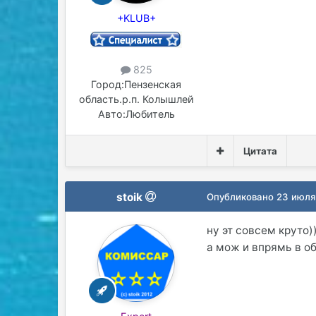
+KLUB+
825
Город:
Пензенская
область.р.п. Колышлей
Авто:
Любитель
Цитата
stoik
Опубликовано
23 июля
ну эт совсем круто)
а мож и впрямь в о