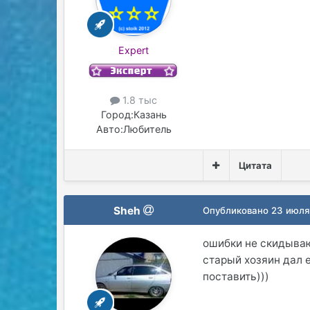
Expert
1.8 тыс
Город:
Казань
Авто:
Любитель
Цитата
Sheh
Опубликовано
23 июля
ошибки не скидывают
старый хозяин дал е
поставить)))