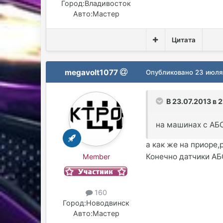
Город:
Владивосток
Авто:
Мастер
Цитата
megavolt1077
Опубликовано
23 июля
В 23.07.2013 в 2
на машинах с АБС
а как же на приоре,
Конечно датчики АБ
Member
160
Город:
Новодвинск
Авто:
Мастер