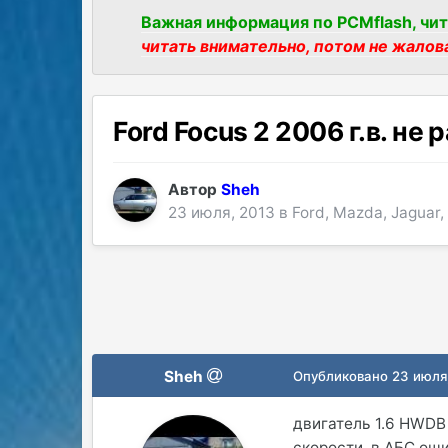
Важная информация по PCMflash, чит
читать внимательно, потом не жалов
Ford Focus 2 2006 г.в. не
Автор
Sheh
23 июля, 2013
в
Ford, Mazda, Jaguar,
Sheh
Опубликовано
23 июля
двигатель 1.6 HWDB
скорости, в АБС ош