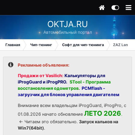
OKTJA.RU
Автомобильный портал
Главная
Чип-тюнинг
Софт для чип-тюнинга
ZAZ Lanos 2
Рекламные объявления:
Продажи от Vasilich:
Калькуляторы для
iProgGuard и iProgPRO.
STool - Программа
восстановления одометров
.
PCMflash -
загрузчик для блоков управления двигателем
Внимание всем владельцам iProgGuard, iProgPro, с
ЛЕТО 2026
01.08.2026 начато обновление
.
<- Читаем это обязательно.
Запуск кальков на
Win7(64bit)
.