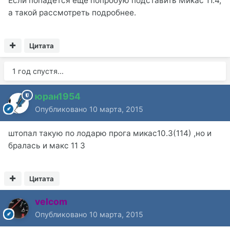
Если попадется еще попробую подставить Микас 11.4,
а такой рассмотреть подробнее.
Цитата
1 год спустя...
юран1954
Опубликовано
10 марта, 2015
штопал такую по лодарю прога микас10.3(114) ,но и
бралась и макс 11 3
Цитата
velcom
Опубликовано
10 марта, 2015