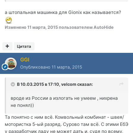
а штопальная машинка для Gionix как называется?
Изменено
11 марта, 2015
пользователем AutoHide
Цитата
GGI
Опубликовано
11 марта, 2015
В 10.03.2015 в 17:10, velcom сказал:
вроде из России а излогать не умеем , нихрена
не понял))
Та понятно с ним всё. Комвольный комбинат - швея/
мотористка 5-ый разряд. Сурово там всё. С этими ЕбЭ
у разработчик ладу не может дать и, судя по всему,