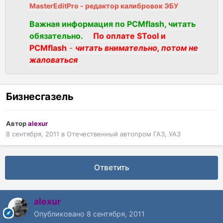
MasterEditPro - редактор калибровок ЭБУ
Важная информация по PCMflash, читать
обязательно.
По оплате STool и
PCMflash
-
читать внимательно, потом не
жаловаться
Бизнесгазель
Автор
alexur
8 сентября, 2011
в
Отечественный автопром ГАЗ, УАЗ
Ответить
alexur
Опубликовано
8 сентября, 2011