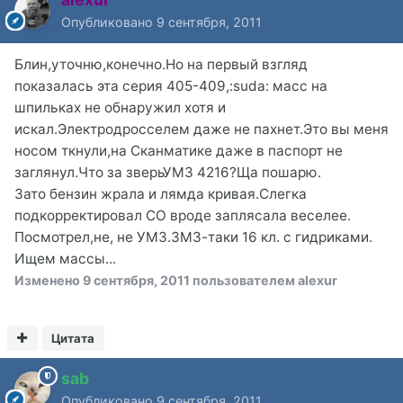
Опубликовано
9 сентября, 2011
Блин,уточню,конечно.Но на первый взгляд
показалась эта серия 405-409,:suda: масс на
шпильках не обнаружил хотя и
искал.Электродросселем даже не пахнет.Это вы меня
носом ткнули,на Сканматике даже в паспорт не
заглянул.Что за зверьУМЗ 4216?Ща пошарю.
Зато бензин жрала и лямда кривая.Слегка
подкорректировал СО вроде заплясала веселее.
Посмотрел,не, не УМЗ.ЗМЗ-таки 16 кл. с гидриками.
Ищем массы...
Изменено
9 сентября, 2011
пользователем alexur
Цитата
sab
Опубликовано
9 сентября, 2011