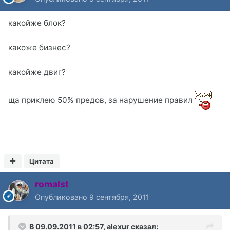
какойже блок?
какоже бизнес?
какойже двиг?
ща приклею 50% предов, за нарушение правил
Цитата
romalst
Опубликовано
9 сентября, 2011
В 09.09.2011 в 02:57, alexur сказал: