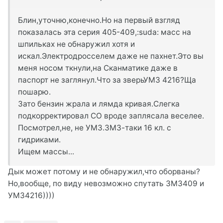
Блин,уточню,конечно.Но на первый взгляд
показалась эта серия 405-409,:suda: масс на
шпильках не обнаружил хотя и
искал.Электродросселем даже не пахнет.Это вы
меня носом ткнули,на Сканматике даже в
паспорт не заглянул.Что за зверьУМЗ 4216?Ща
пошарю.
Зато бензин жрала и лямда кривая.Слегка
подкорректировал СО вроде заплясала веселее.
Посмотрел,не, не УМЗ.ЗМЗ-таки 16 кл. с
гидриками.
Ищем массы...
Дык может потому и не обнаружил,что оборваны?
Но,вообще, по виду невозможно спутать ЗМЗ409 и
УМЗ4216))))