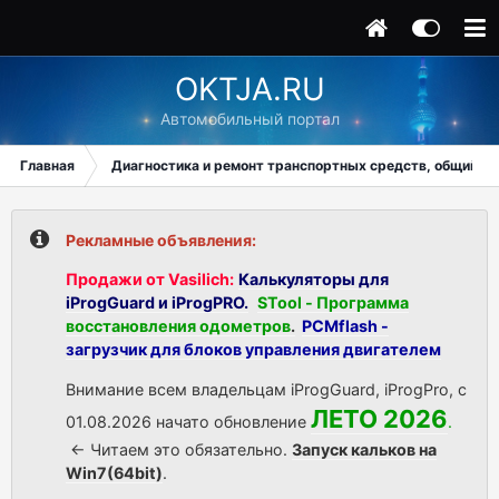
OKTJA.RU
Автомобильный портал
Главная
Диагностика и ремонт транспортных средств, общий ра
Рекламные объявления:
Продажи от Vasilich:
Калькуляторы для
iProgGuard и iProgPRO.
STool - Программа
восстановления одометров
.
PCMflash -
загрузчик для блоков управления двигателем
Внимание всем владельцам iProgGuard, iProgPro, с
ЛЕТО 2026
01.08.2026 начато обновление
.
<- Читаем это обязательно.
Запуск кальков на
Win7(64bit)
.