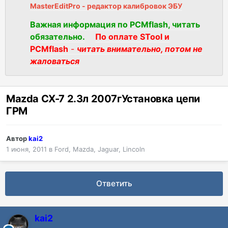
MasterEditPro - редактор калибровок ЭБУ
Важная информация по PCMflash, читать
обязательно.
По оплате STool и
PCMflash
-
читать внимательно, потом не
жаловаться
Mazda CX-7 2.3л 2007гУстановка цепи
ГРМ
Автор
kai2
1 июня, 2011
в
Ford, Mazda, Jaguar, Lincoln
Ответить
kai2