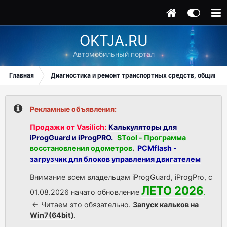
OKTJA.RU
Автомобильный портал
Главная
Диагностика и ремонт транспортных средств, общий ра
Рекламные объявления:
Продажи от Vasilich:
Калькуляторы для
iProgGuard и iProgPRO.
STool - Программа
восстановления одометров
.
PCMflash -
загрузчик для блоков управления двигателем
Внимание всем владельцам iProgGuard, iProgPro, с
ЛЕТО 2026
01.08.2026 начато обновление
.
<- Читаем это обязательно.
Запуск кальков на
Win7(64bit)
.