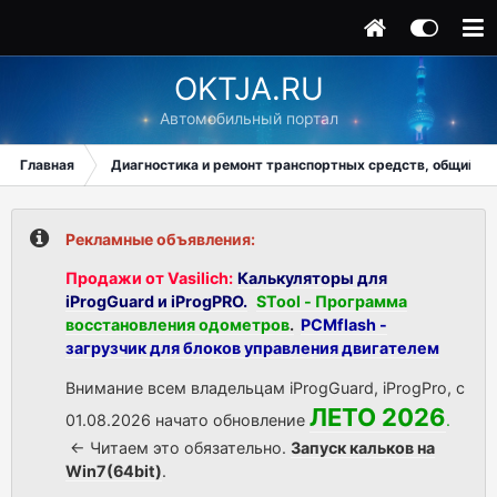
OKTJA.RU
Автомобильный портал
Главная
Диагностика и ремонт транспортных средств, общий ра
Рекламные объявления:
Продажи от Vasilich:
Калькуляторы для
iProgGuard и iProgPRO.
STool - Программа
восстановления одометров
.
PCMflash -
загрузчик для блоков управления двигателем
Внимание всем владельцам iProgGuard, iProgPro, с
ЛЕТО 2026
01.08.2026 начато обновление
.
<- Читаем это обязательно.
Запуск кальков на
Win7(64bit)
.