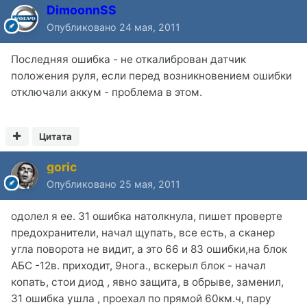
DimoonnSS
Опубликовано
24 мая, 2011
Последняя ошибка - не откалиброван датчик
положения руля, если перед возникновением ошибки
отключали аккум - проблема в этом.
Цитата
goric
Опубликовано
25 мая, 2011
одолел я ее. 31 ошибка натолкнула, пишет проверте
предохранители, начал щупать, все есть, а сканер
угла поворота не видит, а это 66 и 83 ошибки,на блок
АБС -12в. приходит, 9нога., вскерыл блок - начал
копать, стои диод , явно защита, в обрыве, заменил,
31 ошибка ушла , проехал по прямой 60км.ч, пару