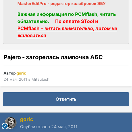
MasterEditPro - редактор калибровок ЭБУ
Важная информация по PCMflash, читать
обязательно.
По оплате STool и
PCMflash
-
читать внимательно, потом не
жаловаться
Pajero - загорелась лампочка АБС
Автор
goric
24 мая, 2011
в
Mitsubishi
Ответить
goric
Опубликовано
24 мая, 2011