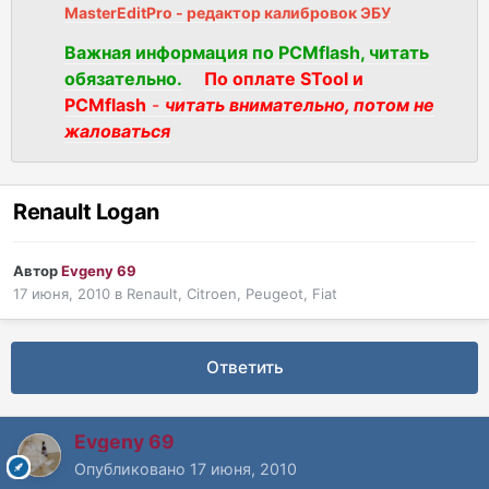
MasterEditPro - редактор калибровок ЭБУ
Важная информация по PCMflash, читать
обязательно.
По оплате STool и
PCMflash
-
читать внимательно, потом не
жаловаться
Renault Logan
Автор
Evgeny 69
17 июня, 2010
в
Renault, Citroen, Peugeot, Fiat
Ответить
Evgeny 69
Опубликовано
17 июня, 2010