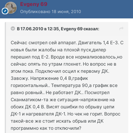
Evgeny 69
Опубликовано
18 июня, 2010
В 17.06.2010 в 12:35, Evgeny 69 сказал:
Сейчас смотрел сей аппарат. Двигатель 1,4 Е-3. С
новья были жалобы на плохой пуск,дилер
перешил под Е-2. Вроде все нормализовалось,но
сейчас опять по утрам глохнет. Но вопрос не в
этом пока. Подключил осцил к первому ДК.
Завожу. Напряжение 0,4 В,график
горизонтальный.. Температура 90,а график все
равно ровный.. Не работает ДК.. Посмотрел
Сканматиком-та же ситуация-напряжение на
обоих ДК 0,4 В. Висят ошибки по обрыву цепи
ДК-1 и нагревателя ДК-1. Но чек не горит. Вопрос
такой-все же стоит искать обрыв или ДК
программно как то отключили?