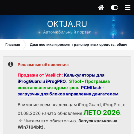
OKTJA.RU
Автомобильный портал
Главная
Диагностика и ремонт транспортных средств, общий ра
Рекламные объявления:
Продажи от Vasilich:
Калькуляторы для
iProgGuard и iProgPRO.
STool - Программа
восстановления одометров
.
PCMflash -
загрузчик для блоков управления двигателем
Внимание всем владельцам iProgGuard, iProgPro, с
ЛЕТО 2026
01.08.2026 начато обновление
.
<- Читаем это обязательно.
Запуск кальков на
Win7(64bit)
.