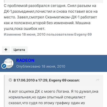
С проблемой разобрался сегодня. Снял разъем на
ДК-1,разъединил,почистил и снова поставил все на
место. Завел,смотрел Сканматиком-ДК-1 работает
как и положено,второй без изменений. Машина
ушла,пока ошибок нет.
Изменено
18 июня, 2010
пользователем Evgeny 69
Цитата
RADEON
Опубликовано
18 июня, 2010
В 17.06.2010 в 17:29, Evgeny 69 сказал:
А вот осцилка ДК с моего Логана. Я то думал,она
нормальная,но один опытный специалист
сказал,что судя по этому графику один из