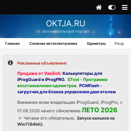
OKTJA.RU
Автомобильный портал
Главная
Сложная автоэлектроника
Одометры
Peugeou
Рекламные объявления:
Продажи от Vasilich:
Калькуляторы для
iProgGuard и iProgPRO.
STool - Программа
восстановления одометров
.
PCMflash -
загрузчик для блоков управления двигателем
Внимание всем владельцам iProgGuard, iProgPro, с
ЛЕТО 2026
01.08.2026 начато обновление
.
<- Читаем это обязательно.
Запуск кальков на
Win7(64bit)
.