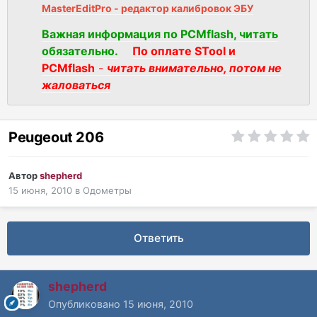
MasterEditPro - редактор калибровок ЭБУ
Важная информация по PCMflash, читать
обязательно.
По оплате STool и
PCMflash
-
читать внимательно, потом не
жаловаться
Peugeout 206
Автор
shepherd
15 июня, 2010
в
Одометры
Ответить
shepherd
Опубликовано
15 июня, 2010