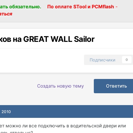
ать обязательно.
По оплате STool и PCMflash
-
аться
в на GREAT WALL Sailor
Подписчики
0
Создать новую тему
Ответить
, 2010
т можно ли все подключить в водительской двери или
ерь отдельно?