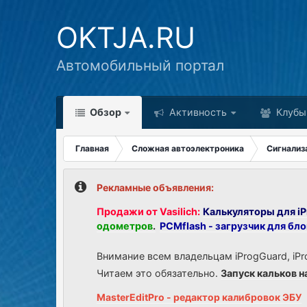
OKTJA.RU
Автомобильный портал
Обзор
Активность
Клубы
Главная
Сложная автоэлектроника
Сигнализ
Рекламные объявления:
Продажи от Vasilich:
Калькуляторы для iP
одометров
.
PCMflash - загрузчик для бл
Внимание всем владельцам iProgGuard, iPr
Читаем это обязательно.
Запуск кальков н
MasterEditPro - редактор калибровок ЭБУ