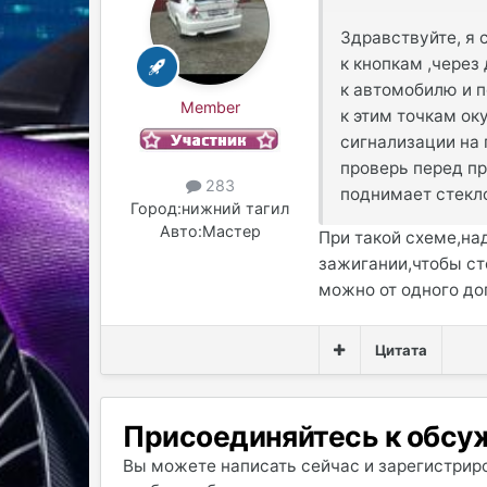
Здравствуйте, я
к кнопкам ,через
к автомобилю и п
Member
к этим точкам ок
сигнализации на 
проверь перед пр
283
поднимает стекло
Город:
нижний тагил
Авто:
Мастер
При такой схеме,над
зажигании,чтобы ст
можно от одного доп
Цитата
Присоединяйтесь к обс
Вы можете написать сейчас и зарегистриро