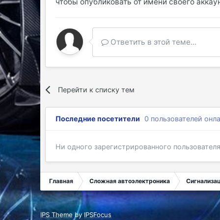
чтобы опубликовать от имени своего аккаун
Ответить в этой теме...
Перейти к списку тем
Последние посетители
0 пользователей онл
Ни одного зарегистрированного пользовател
Главная
Сложная автоэлектроника
Сигнализа
IPS Theme
by
IPSFocus