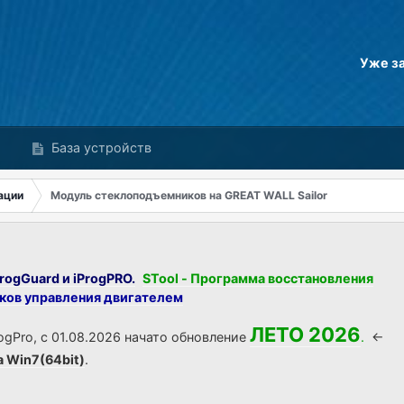
Уже з
База устройств
ации
Модуль стеклоподъемников на GREAT WALL Sailor
rogGuard и iProgPRO.
STool - Программа восстановления
оков управления двигателем
ЛЕТО 2026
ogPro, с 01.08.2026 начато обновление
.
<-
а Win7(64bit)
.