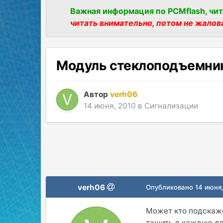
Важная информация по PCMflash, чит
читать внимательно, потом не жалов
Модуль стеклоподъемнико
Автор
verh06
14 июня, 2010
в
Сигнализации
verh06
Опубликовано
14 июня
Может кто подскаже
тащить в каждую дв