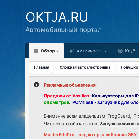
OKTJA.RU
Автомобильный портал
Обзор
Активность
Клубы
Главная
Сложная автоэлектроника
Подушки 
Рекламные объявления:
Продажи от Vasilich:
Калькуляторы для iP
одометров
.
PCMflash - загрузчик для бл
Внимание всем владельцам iProgGuard, iPr
Читаем это обязательно.
Запуск кальков н
MasterEditPro - редактор калибровок ЭБУ