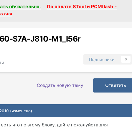
ать обязательно.
По оплате STool и PCMflash
-
аться
60-S7A-J810-M1_l56r
Подписчики
0
ти
Создать новую тему
Ответить
 2010
(изменено)
о есть что по этому блоку, дайте пожалуйста для