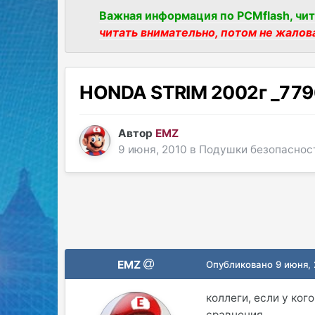
Важная информация по PCMflash, чит
читать внимательно, потом не жалов
HONDA STRIM 2002г _779
Автор
EMZ
9 июня, 2010
в
Подушки безопаснос
EMZ
Опубликовано
9 июня,
коллеги, если у ког
сравнения...