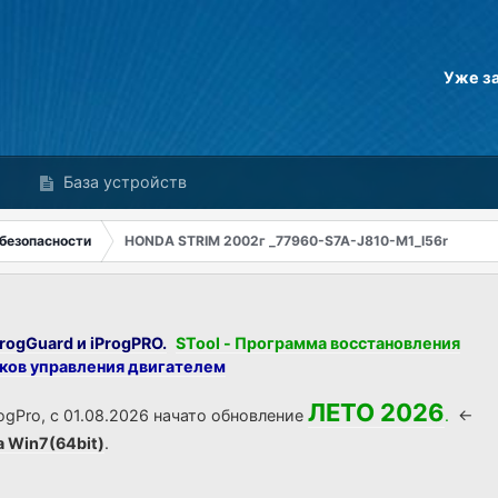
Уже з
База устройств
безопасности
HONDA STRIM 2002г _77960-S7A-J810-M1_l56r
rogGuard и iProgPRO.
STool - Программа восстановления
оков управления двигателем
ЛЕТО 2026
ogPro, с 01.08.2026 начато обновление
.
<-
а Win7(64bit)
.