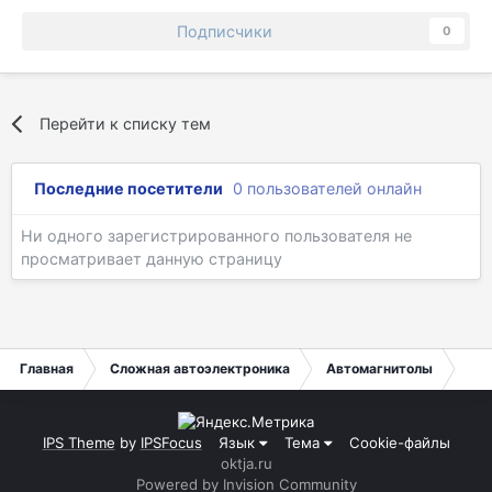
Подписчики
0
Перейти к списку тем
Последние посетители
0 пользователей онлайн
Ни одного зарегистрированного пользователя не
просматривает данную страницу
Главная
Сложная автоэлектроника
Автомагнитолы
Nis
IPS Theme
by
IPSFocus
Язык
Тема
Cookie-файлы
oktja.ru
Powered by Invision Community