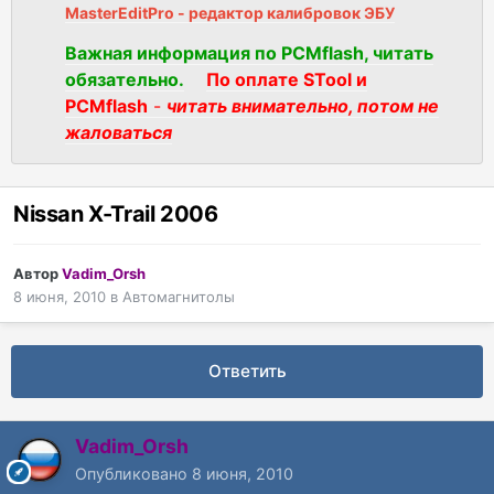
MasterEditPro - редактор калибровок ЭБУ
Важная информация по PCMflash, читать
обязательно.
По оплате STool и
PCMflash
-
читать внимательно, потом не
жаловаться
Nissan X-Trail 2006
Автор
Vadim_Orsh
8 июня, 2010
в
Автомагнитолы
Ответить
Vadim_Orsh
Опубликовано
8 июня, 2010