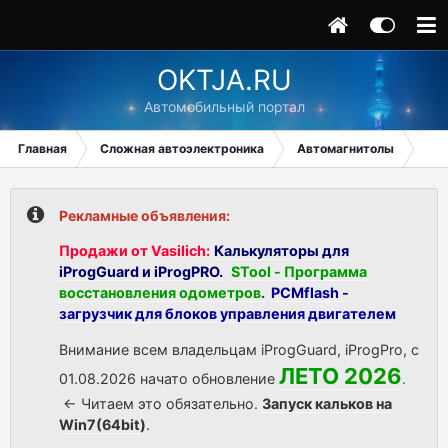
OKTJA.RU
Автомобильный портал
Главная
Сложная автоэлектроника
Автомагнитолы
Nis
Рекламные объявления:
Продажи от Vasilich:
Калькуляторы для
iProgGuard и iProgPRO.
STool - Программа
восстановления одометров
.
PCMflash -
загрузчик для блоков управления двигателем
Внимание всем владельцам iProgGuard, iProgPro, с
ЛЕТО 2026
01.08.2026 начато обновление
.
<- Читаем это обязательно.
Запуск кальков на
Win7(64bit)
.