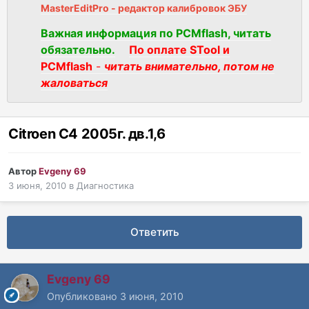
MasterEditPro - редактор калибровок ЭБУ
Важная информация по PCMflash, читать
обязательно.
По оплате STool и
PCMflash
-
читать внимательно, потом не
жаловаться
Citroen C4 2005г. дв.1,6
Автор
Evgeny 69
3 июня, 2010
в
Диагностика
Ответить
Evgeny 69
Опубликовано
3 июня, 2010