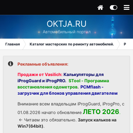
OKTJA.RU
Автомобильный портал
Главная
Каталог мастерских по ремонту автомобилей.
Реги
Рекламные объявления:
Продажи от Vasilich:
Калькуляторы для
iProgGuard и iProgPRO.
STool - Программа
восстановления одометров
.
PCMflash -
загрузчик для блоков управления двигателем
Внимание всем владельцам iProgGuard, iProgPro, с
ЛЕТО 2026
01.08.2026 начато обновление
.
<- Читаем это обязательно.
Запуск кальков на
Win7(64bit)
.