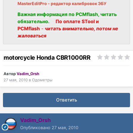
MasterEditPro - редактор калибровок ЭБУ
Важная информация по PCMflash, читать
обязательно.
По оплате STool и
PCMflash
-
читать внимательно, потом не
жаловаться
motorcycle Honda CBR1000RR
Автор
Vadim_Orsh
27 мая, 2010
в
Одометры
Ответить
Vadim_Orsh
Опубликовано
27 мая, 2010