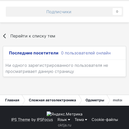
Подписчики
0
Перейти к списку тем
Последние посетители
0 пользователей онлайн
Ни одного зарегистрированного пользователя не
просматривает данную страницу
Главная
Сложная автоэлектроника
Одометры
motorcyc
IPS Theme
by
IPSFocus
Язык
Тема
Cookie-файлы
oktja.ru