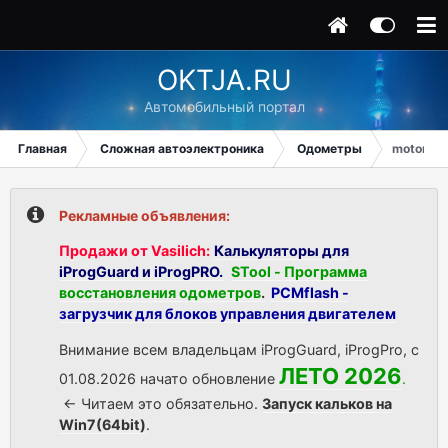
OKTJA.RU
Автомобильный портал
Главная
Сложная автоэлектроника
Одометры
motorcyc
Рекламные объявления:
Продажи от Vasilich:
Калькуляторы для
iProgGuard и iProgPRO.
STool - Программа
восстановления одометров
.
PCMflash -
загрузчик для блоков управления двигателем
Внимание всем владельцам iProgGuard, iProgPro, с
ЛЕТО 2026
01.08.2026 начато обновление
.
<- Читаем это обязательно.
Запуск кальков на
Win7(64bit)
.