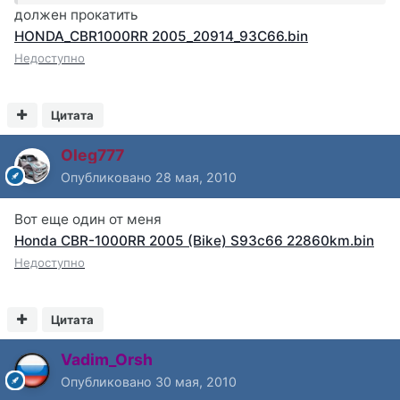
должен прокатить
HONDA_CBR1000RR 2005_20914_93C66.bin
Недоступно
Цитата
Oleg777
Опубликовано
28 мая, 2010
Вот еще один от меня
Honda CBR-1000RR 2005 (Bike) S93c66 22860km.bin
Недоступно
Цитата
Vadim_Orsh
Опубликовано
30 мая, 2010