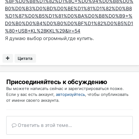
%BF%D0%B8%D1%82%D1%8C+%D0%94%D0%B8%D0%
B0%D0%B3%D0%BD%D0%BE%D1%81%D1%82%D0%B8
%D1%87%D0%B5%D1%81%D0%BA%D0%B8%D0%B9+%
D0%B0%D0%B4%D0%B0%D0%BF%D1%82%D0%B5%D1
%80+USB+KL%28KKL%29&lr=54
Я думаю выбор огромный,где купить.
Цитата
Присоединяйтесь к обсуждению
Вы можете написать сейчас и зарегистрироваться позже.
Если у вас есть аккаунт,
авторизуйтесь
, чтобы опубликовать
от имени своего аккаунта.
Ответить в этой теме...