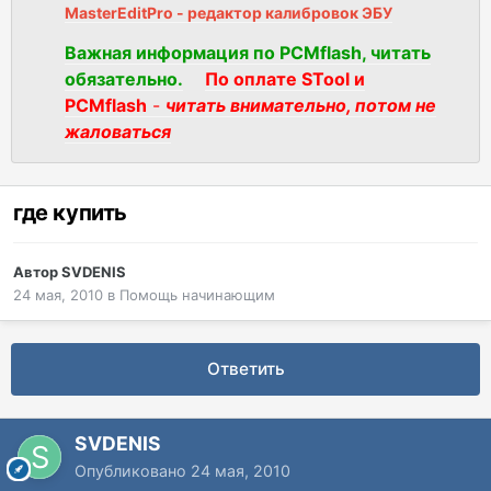
MasterEditPro - редактор калибровок ЭБУ
Важная информация по PCMflash, читать
обязательно.
По оплате STool и
PCMflash
-
читать внимательно, потом не
жаловаться
где купить
Автор
SVDENIS
24 мая, 2010
в
Помощь начинающим
Ответить
SVDENIS
Опубликовано
24 мая, 2010