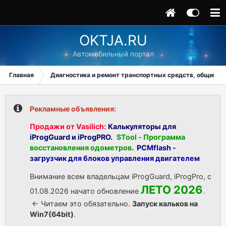
OKTJA.RU
Автомобильный портал
Главная
Диагностика и ремонт транспортных средств, общий ра
Рекламные объявления:
Продажи от Vasilich:
Калькуляторы для
iProgGuard и iProgPRO.
STool - Программа
восстановления одометров
.
PCMflash -
загрузчик для блоков управления двигателем
Внимание всем владельцам iProgGuard, iProgPro, с
ЛЕТО 2026
01.08.2026 начато обновление
.
<- Читаем это обязательно.
Запуск кальков на
Win7(64bit)
.