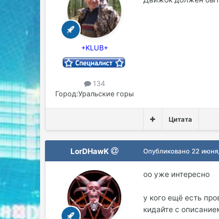
+KLUB+
134
Город:
Уральские горы
Цитата
LorDHawK
Опубликовано
22 июня
оо уже интересно
у кого ещё есть пр
кидайте с описание