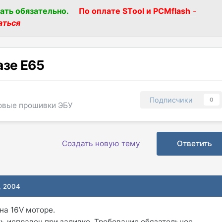
ать обязательно.
По оплате STool и PCMflash
-
аться
азе E65
Подписчики
0
овые прошивки ЭБУ
Создать новую тему
Ответить
, 2004
на 16V моторе.
 исправен при заливке. Требование обязательное.