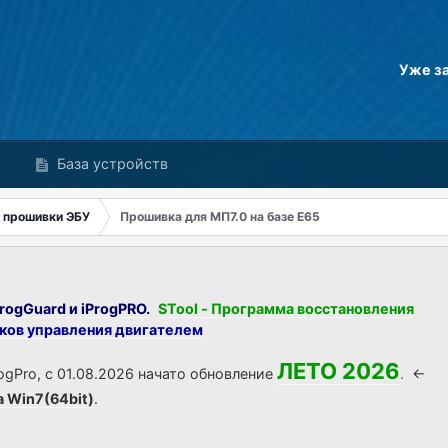
Уже з
База устройств
 прошивки ЭБУ
Прошивка для МП7.0 на базе E65
rogGuard и iProgPRO.
STool - Программа восстановления
оков управления двигателем
ЛЕТО 2026
ogPro, с 01.08.2026 начато обновление
.
<-
а Win7(64bit)
.