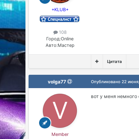
+KLUB+
108
Город:
Online
Авто:
Мастер
Цитата
volga77
Опубликовано
22 июня
вот у меня немного 
Member