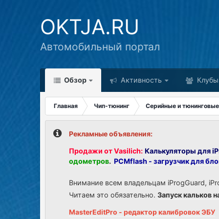
OKTJA.RU
Автомобильный портал
Обзор
Активность
Клубы
Главная
Чип-тюнинг
Серийные и тюнинговые
Рекламные объявления:
Продажи от Vasilich:
Калькуляторы для iP
одометров
.
PCMflash - загрузчик для бл
Внимание всем владельцам iProgGuard, iPr
Читаем это обязательно.
Запуск кальков н
MasterEditPro - редактор калибровок ЭБУ