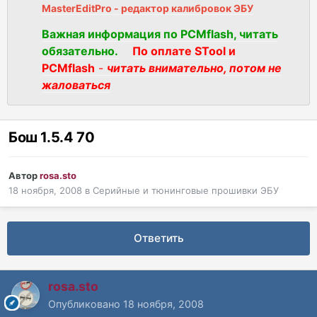
MasterEditPro - редактор калибровок ЭБУ
Важная информация по PCMflash, читать
обязательно.
По оплате STool и
PCMflash
-
читать внимательно, потом не
жаловаться
Бош 1.5.4 70
Автор
rosa.sto
18 ноября, 2008
в
Серийные и тюнинговые прошивки ЭБУ
Ответить
rosa.sto
Опубликовано
18 ноября, 2008