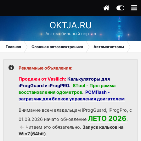
OKTJA.RU
Автомобильный портал
Главная
Сложная автоэлектроника
Автомагнитолы
Mb 
Рекламные объявления:
Продажи от Vasilich:
Калькуляторы для
iProgGuard и iProgPRO.
STool - Программа
восстановления одометров
.
PCMflash -
загрузчик для блоков управления двигателем
Внимание всем владельцам iProgGuard, iProgPro, с
ЛЕТО 2026
01.08.2026 начато обновление
.
<- Читаем это обязательно.
Запуск кальков на
Win7(64bit)
.