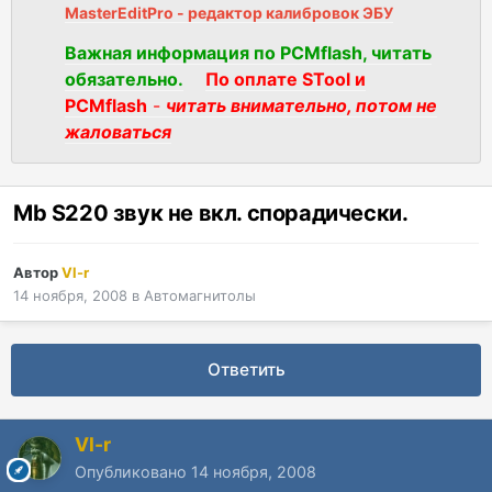
MasterEditPro - редактор калибровок ЭБУ
Важная информация по PCMflash, читать
обязательно.
По оплате STool и
PCMflash
-
читать внимательно, потом не
жаловаться
Mb S220 звук не вкл. спорадически.
Автор
Vl-r
14 ноября, 2008
в
Автомагнитолы
Ответить
Vl-r
Опубликовано
14 ноября, 2008