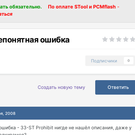
ать обязательно.
По оплате STool и PCMflash
-
аться
непонятная ошибка
Подписчики
0
Создать новую тему
Ответить
ря, 2008
шибка - 33-ST Prohibit нигде не нашёл описания, даже у
талкивамся?