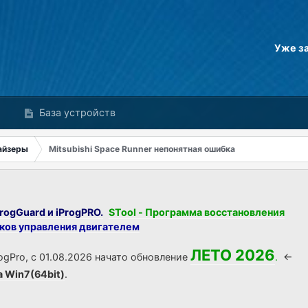
Уже з
База устройств
айзеры
Mitsubishi Space Runner непонятная ошибка
rogGuard и iProgPRO.
STool - Программа восстановления
оков управления двигателем
ЛЕТО 2026
ogPro, с 01.08.2026 начато обновление
.
<-
а Win7(64bit)
.