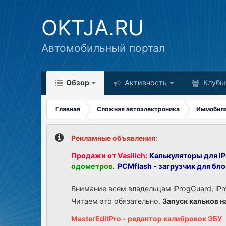
OKTJA.RU
Автомобильный портал
Обзор
Активность
Клубы
Главная
Сложная автоэлектроника
Иммобил
Рекламные объявления:
Продажи от Vasilich:
Калькуляторы для iP
одометров
.
PCMflash - загрузчик для бл
Внимание всем владельцам iProgGuard, iPr
Читаем это обязательно.
Запуск кальков н
MasterEditPro - редактор калибровок ЭБУ