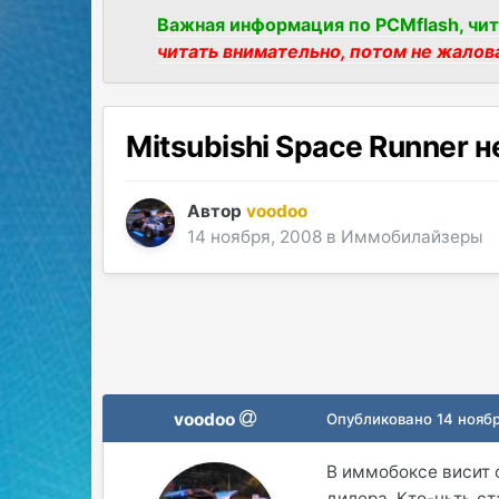
Важная информация по PCMflash, чит
читать внимательно, потом не жалов
Mitsubishi Space Runner 
Автор
voodoo
14 ноября, 2008
в
Иммобилайзеры
voodoo
Опубликовано
14 нояб
В иммобоксе висит о
дилера. Кто-ньть с