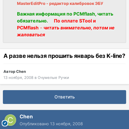
MasterEditPro - редактор калибровок ЭБУ
Важная информация по PCMflash, читать
обязательно.
По оплате STool и
PCMflash
-
читать внимательно, потом не
жаловаться
А разве нельзя прошить январь без K-line?
Автор
Chen
13 ноября, 2008
в
Очумелые Ручки
Ответить
Chen
Опубликовано
13 ноября, 2008