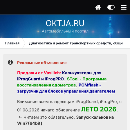
OKTJA.RU
Автомобильный портал
Главная
Диагностика и ремонт транспортных средств, общий ра
Рекламные объявления:
Продажи от Vasilich:
Калькуляторы для
iProgGuard и iProgPRO.
STool - Программа
восстановления одометров
.
PCMflash -
загрузчик для блоков управления двигателем
Внимание всем владельцам iProgGuard, iProgPro, с
ЛЕТО 2026
01.08.2026 начато обновление
.
<- Читаем это обязательно.
Запуск кальков на
Win7(64bit)
.