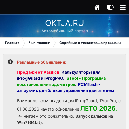
OKTJA.RU
Автомобильный портал
Главная
Чип-тюнинг
Серийные и тюнинговые прошивки ЭБУ
Рекламные объявления:
Продажи от Vasilich:
Калькуляторы для
iProgGuard и iProgPRO.
STool - Программа
восстановления одометров
.
PCMflash -
загрузчик для блоков управления двигателем
Внимание всем владельцам iProgGuard, iProgPro, с
ЛЕТО 2026
01.08.2026 начато обновление
.
<- Читаем это обязательно.
Запуск кальков на
Win7(64bit)
.