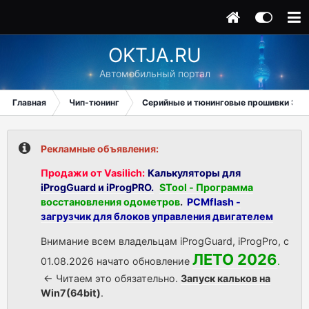
OKTJA.RU
Автомобильный портал
Главная
Чип-тюнинг
Серийные и тюнинговые прошивки ЭБУ
Рекламные объявления:
Продажи от Vasilich:
Калькуляторы для
iProgGuard и iProgPRO.
STool - Программа
восстановления одометров
.
PCMflash -
загрузчик для блоков управления двигателем
Внимание всем владельцам iProgGuard, iProgPro, с
ЛЕТО 2026
01.08.2026 начато обновление
.
<- Читаем это обязательно.
Запуск кальков на
Win7(64bit)
.