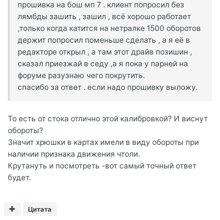
прошивка на бош мп 7 . клиент попросил без
лямбды зашить , зашил , всё хорошо работает
,только когда катится на нетралке 1500 оборотов
держит попросил поменьше сделать , а я её в
редакторе открыл , а там этот драйв позишин ,
сказал приезжай в седу ,а я пока у парней на
форуме разузнаю чего покрутить.
спасибо за ответ . если надо прошивку выложу.
То есть от стока отлично этой калибровкой? И виснут
обороты?
Значит хрюшки в картах имели в виду обороты при
наличии признака движения чтоли.
Крутануть и посмотреть -вот самый точный ответ
будет.
Цитата