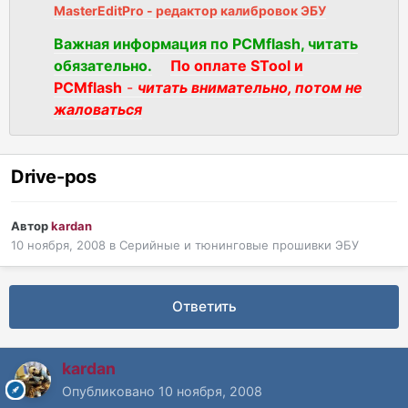
MasterEditPro - редактор калибровок ЭБУ
Важная информация по PCMflash, читать
обязательно.
По оплате STool и
PCMflash
-
читать внимательно, потом не
жаловаться
Drive-pos
Автор
kardan
10 ноября, 2008
в
Серийные и тюнинговые прошивки ЭБУ
Ответить
kardan
Опубликовано
10 ноября, 2008