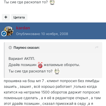
Ты сие где раскопал то?
Цитата
kardan
Опубликовано
10 ноября, 2008
Паулюс сказал:
Вариант АКПП.
Драйв позишин
желаемые обороты.
Ты сие где раскопал то?
прошивка на бош мп 7 . клиент попросил без лямбды
зашить , зашил , всё хорошо работает ,только когда
катится на нетралке 1500 оборотов держит попросил
поменьше сделать , а я её в редакторе открыл , а там
этот драйв позишин , сказал приезжай в седу ,а я