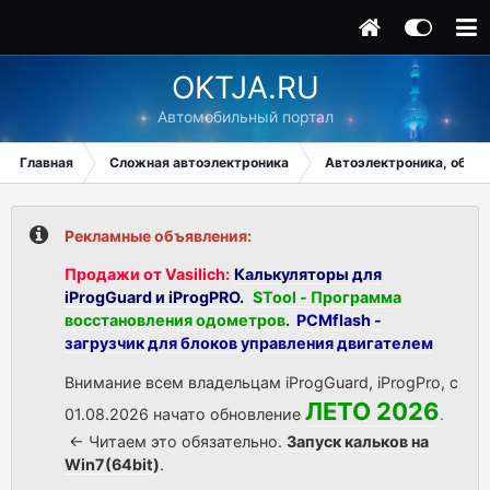
OKTJA.RU
Автомобильный портал
Главная
Сложная автоэлектроника
Автоэлектроника, общи
Рекламные объявления:
Продажи от Vasilich:
Калькуляторы для
iProgGuard и iProgPRO.
STool - Программа
восстановления одометров
.
PCMflash -
загрузчик для блоков управления двигателем
Внимание всем владельцам iProgGuard, iProgPro, с
ЛЕТО 2026
01.08.2026 начато обновление
.
<- Читаем это обязательно.
Запуск кальков на
Win7(64bit)
.