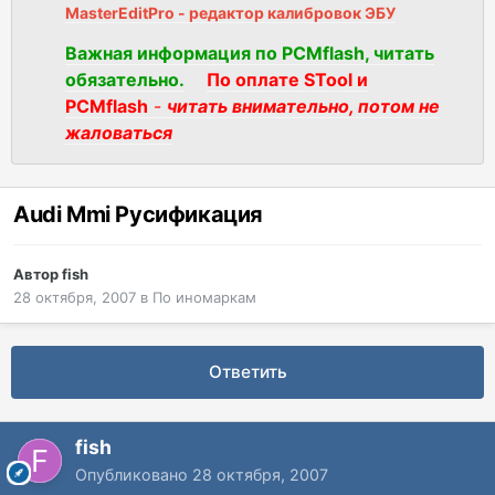
MasterEditPro - редактор калибровок ЭБУ
Важная информация по PCMflash, читать
обязательно.
По оплате STool и
PCMflash
-
читать внимательно, потом не
жаловаться
Audi Mmi Русификация
Автор
fish
28 октября, 2007
в
По иномаркам
Ответить
fish
Опубликовано
28 октября, 2007