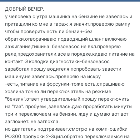
ДОБРЫЙ ВЕЧЕР.
у человека с утра машинка на бензине не завелась и
притащили ко мне в гараж я значит.проверяю рампу
чтобы проверить есть ли бензин-без
обратки.отворачиваю подводящий шланг включаю
зажигание,тишина. бензонасос не вкл.проверяю
реле,предохранители.все в порядке.кидаю питание на
контакт G колодки диагностики-бензонасос
заработал.прошу водителя попробовать завести
машину.не завелась.проверяю на искру
-есть,питание на форсунки-тоже есть.спрашиваю
хозяина точно ли переключатель на режиме
"бензин".ответ утвердительный.прошу переключить
на "газ". пробуем ,завелась.даю проработать минуты
три и переключаем на бензин. жду и думаю вот вот
заглохнет. не заглохла.
но двигатель подтраивает.смотрю на комп-ошибки
РО300 пропуски 2-3цил.обратно переключаемся на