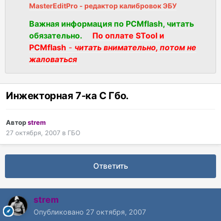
MasterEditPro - редактор калибровок ЭБУ
Важная информация по PCMflash, читать
обязательно.
По оплате STool и
PCMflash
-
читать внимательно, потом не
жаловаться
Инжекторная 7-ка С Гбо.
Автор
strem
27 октября, 2007
в
ГБО
Ответить
strem
Опубликовано
27 октября, 2007