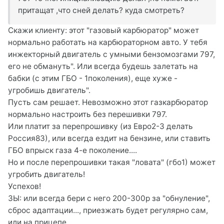
притащат ,что сней делать? куда смотреть?
Скажи клиенту: этот "газовый карбюратор" может
нормально работать на карбюраторном авто. У тебя
инжекторный двигатель с умными бензомозгами 797,
его не обмануть". Или всегда будешь залетать на
бабки (с этим ГБО - 1поколения), еще хуже -
угробишь двигатель".
Пусть сам решает. Невозможно этот газкарбюратор
нормально настроить без перешивки 797.
Или платит за перепрошивку (из Евро2-3 делать
Россия83), или всегда ездит на бензине, или ставить
ГБО впрыск газа 4-е поколение....
Но и после перепрошивки такая "ловата" (гбо1) может
угробить двигатель!
Успехов!
ЗЫ: или всегда бери с него 200-300р за "обнуление",
сброс адаптации..., приезжать будет регулярно сам,
или на прицепе...