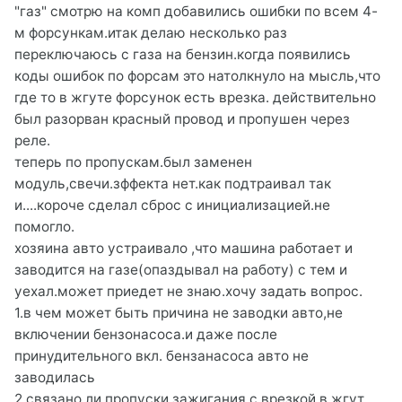
"газ" смотрю на комп добавились ошибки по всем 4-
м форсункам.итак делаю несколько раз
переключаюсь с газа на бензин.когда появились
коды ошибок по форсам это натолкнуло на мысль,что
где то в жгуте форсунок есть врезка. действительно
был разорван красный провод и пропушен через
реле.
теперь по пропускам.был заменен
модуль,свечи.зффекта нет.как подтраивал так
и....короче сделал сброс с инициализацией.не
помогло.
хозяина авто устраивало ,что машина работает и
заводится на газе(опаздывал на работу) с тем и
уехал.может приедет не знаю.хочу задать вопрос.
1.в чем может быть причина не заводки авто,не
включении бензонасоса.и даже после
принудительного вкл. бензанасоса авто не
заводилась
2.связано ли пропуски зажигания с врезкой в жгут