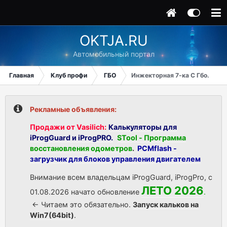
OKTJA.RU
Автомобильный портал
Главная
Клуб профи
ГБО
Инжекторная 7-ка С Гбо.
Рекламные объявления:
Продажи от Vasilich:
Калькуляторы для
iProgGuard и iProgPRO.
STool - Программа
восстановления одометров
.
PCMflash -
загрузчик для блоков управления двигателем
Внимание всем владельцам iProgGuard, iProgPro, с
ЛЕТО 2026
01.08.2026 начато обновление
.
<- Читаем это обязательно.
Запуск кальков на
Win7(64bit)
.