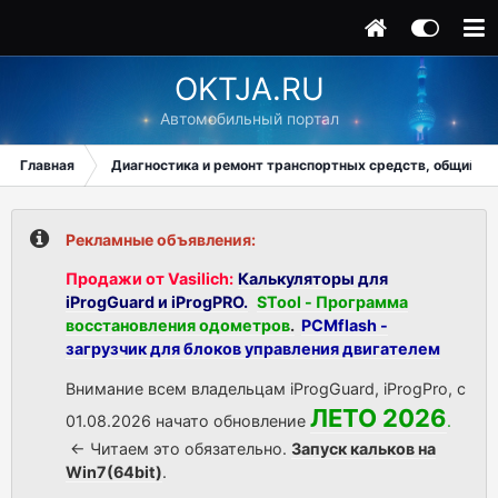
OKTJA.RU
Автомобильный портал
Главная
Диагностика и ремонт транспортных средств, общий ра
Рекламные объявления:
Продажи от Vasilich:
Калькуляторы для
iProgGuard и iProgPRO.
STool - Программа
восстановления одометров
.
PCMflash -
загрузчик для блоков управления двигателем
Внимание всем владельцам iProgGuard, iProgPro, с
ЛЕТО 2026
01.08.2026 начато обновление
.
<- Читаем это обязательно.
Запуск кальков на
Win7(64bit)
.