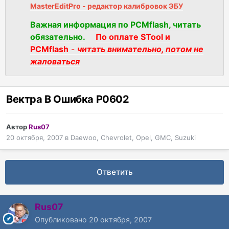
MasterEditPro - редактор калибровок ЭБУ
Важная информация по PCMflash, читать
обязательно.
По оплате STool и
PCMflash
-
читать внимательно, потом не
жаловаться
Вектра В Ошибка Р0602
Автор
Rus07
20 октября, 2007
в
Daewoo, Chevrolet, Opel, GMC, Suzuki
Ответить
Rus07
Опубликовано
20 октября, 2007