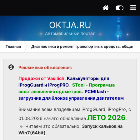
OKTJA.RU
Автомобильный портал
Главная
Диагностика и ремонт транспортных средств, общий ра
Рекламные объявления:
Продажи от Vasilich:
Калькуляторы для
iProgGuard и iProgPRO.
STool - Программа
восстановления одометров
.
PCMflash -
загрузчик для блоков управления двигателем
Внимание всем владельцам iProgGuard, iProgPro, с
ЛЕТО 2026
01.08.2026 начато обновление
.
<- Читаем это обязательно.
Запуск кальков на
Win7(64bit)
.