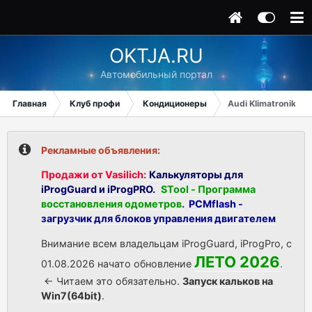
OKTJA.RU
Автомобильный портал
Главная
Клуб профи
Кондиционеры
Audi Klimatronik
Рекламные объявления:
Продажи от Vasilich:
Калькуляторы для
iProgGuard и iProgPRO.
STool - Программа
восстановления одометров
.
PCMflash -
загрузчик для блоков управления двигателем
Внимание всем владельцам iProgGuard, iProgPro, с
ЛЕТО 2026
01.08.2026 начато обновление
.
<- Читаем это обязательно.
Запуск кальков на
Win7(64bit)
.