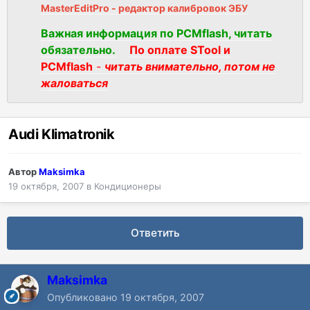
MasterEditPro - редактор калибровок ЭБУ
Важная информация по PCMflash, читать
обязательно.
По оплате STool и
PCMflash
-
читать внимательно, потом не
жаловаться
Audi Klimatronik
Автор
Maksimka
19 октября, 2007
в
Кондиционеры
Ответить
Maksimka
Опубликовано
19 октября, 2007