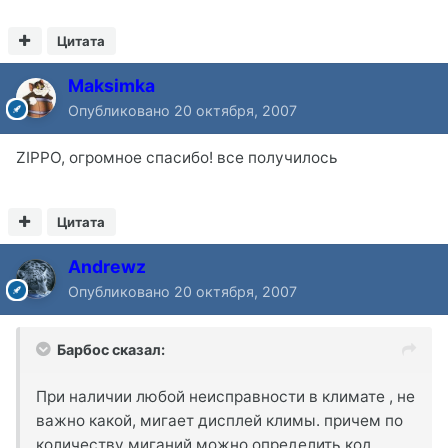
Цитата
Maksimka
Опубликовано
20 октября, 2007
ZIPPO, огромное спасибо! все получилось
Цитата
Andrewz
Опубликовано
20 октября, 2007
Барбос сказал:
При наличии любой неисправности в климате , не
важно какой, мигает дисплей климы. причем по
количеству миганий можно определить код