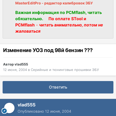
MasterEditPro - редактор калибровок ЭБУ
Важная информация по PCMflash, читать
обязательно.
По оплате STool и
PCMflash
-
читать внимательно, потом не
жаловаться
Изменение УОЗ под 98й бензин ???
Автор
vlad555
12 июня, 2004
в
Серийные и тюнинговые прошивки ЭБУ
Ответить
vlad555
Опубликовано
12 июня, 2004