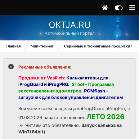
OKTJA.RU
Автомобильный портал
Главная
Чип-тюнинг
Серийные и тюнинговые прошивки ЭБУ
Рекламные объявления:
Продажи от Vasilich:
Калькуляторы для
iProgGuard и iProgPRO.
STool - Программа
восстановления одометров
.
PCMflash -
загрузчик для блоков управления двигателем
Внимание всем владельцам iProgGuard, iProgPro, с
ЛЕТО 2026
01.08.2026 начато обновление
.
<- Читаем это обязательно.
Запуск кальков на
Win7(64bit)
.