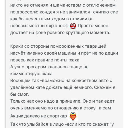
никто не отменял и шаманством с отключением
по дросселю кондея я не занимался -считаю сие
как бы нечестным ходом в отличии от
небезызыестных хрюнофф
Просто менее
достаёт на фоне ровного крутящего момента.
Крики со стороны помороженных тварищей
насчёт именно своей машины и прёт не по децки
поверь как правило понты :xaxa
А уж с прогаром клапанов -ваще не
комментирую :xaxa
Вообщем так -возможно на конкретном авто с
удалённом кате дожать ещё немного. Скажем я
бы смог.
Только нах оно надо в принципе. Оно и так едет
очень вменяемо по отношению к стоку -а сам
Акцик далеко не спорткар
Так что улыбайся в лицо -если кто то скажет "у