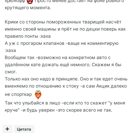
хрюнофф
Просто менее достаёт на фоне ровного
крутящего момента.
Крики со стороны помороженных тварищей насчёт
именно своей машины и прёт не по децки поверь как
правило понты :xaxa
А уж с прогаром клапанов -ваще не комментирую
:xaxa
Вообщем так -возможно на конкретном авто с
удалённом кате дожать ещё немного. Скажем я бы
смог.
Только нах оно надо в принципе. Оно и так едет очень
вменяемо по отношению к стоку -а сам Акцик далеко
не спорткар
Так что улыбайся в лицо -если кто то скажет "у меня
круче" -и будь уверен -это скорее всего не так.
Цитата