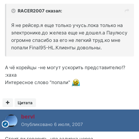
RACER2007 сказал:
Я не рейсер.я еще только учусь.пока только на
электронике.до железа еще не дошел.а Паулюсу
огромне спасибо за его не легкий труд.ко мне
попали Final95-HL.Клиенты довольны.
А чё корейцы -не могут ускорить представителю!?
:xaxa
Интересное слово "попали"
Цитата
bervl
Опубликовано
6 июля, 2007
Стоит ли говорить, что заливка через