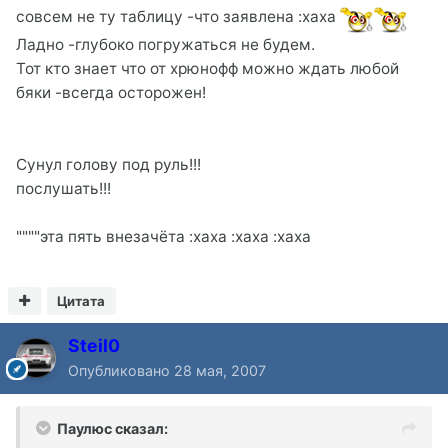
совсем не ту таблицу -что заявлена :xaxa
Ладно -глубоко погружаться не будем.
Тот кто знает что от хрюнофф можно ждать любой
бяки -всегда осторожен!
Сунул голову под руль!!!
послушать!!!
""""эта пять внезачёта :xaxa :xaxa :xaxa
Цитата
Steil0
Опубликовано
28 мая, 2007
Паулюс сказал: