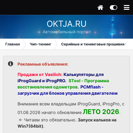
OKTJA.RU
Автомобильный портал
Главная
Чип-тюнинг
Серийные и тюнинговые прошивки ЭБУ
Рекламные объявления:
Продажи от Vasilich:
Калькуляторы для
iProgGuard и iProgPRO.
STool - Программа
восстановления одометров
.
PCMflash -
загрузчик для блоков управления двигателем
Внимание всем владельцам iProgGuard, iProgPro, с
ЛЕТО 2026
01.08.2026 начато обновление
.
<- Читаем это обязательно.
Запуск кальков на
Win7(64bit)
.