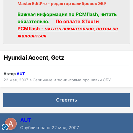
MasterEditPro - редактор калибровок ЭБУ
Важная информация по PCMflash, читать
обязательно.
По оплате STool и
PCMflash
-
читать внимательно, потом не
жаловаться
Hyundai Accent, Getz
Автор
AUT
22 мая, 2007
в
Серийные и тюнинговые прошивки ЭБУ
Ответить
AUT
Опубликовано
22 мая, 2007