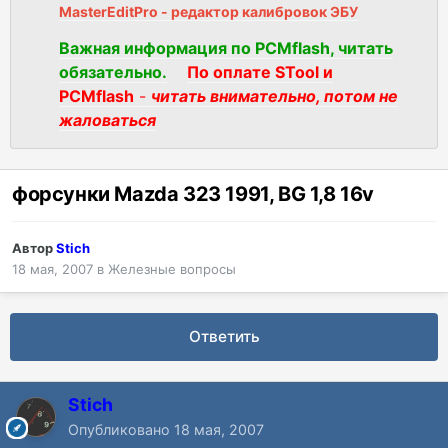
MasterEditPro - редактор калибровок ЭБУ
Важная информация по PCMflash, читать
обязательно.
По оплате STool и
PCMflash
-
читать внимательно, потом не
жаловаться
форсунки Mazda 323 1991, BG 1,8 16v
Автор
Stich
18 мая, 2007
в
Железные вопросы
Ответить
Stich
Опубликовано
18 мая, 2007