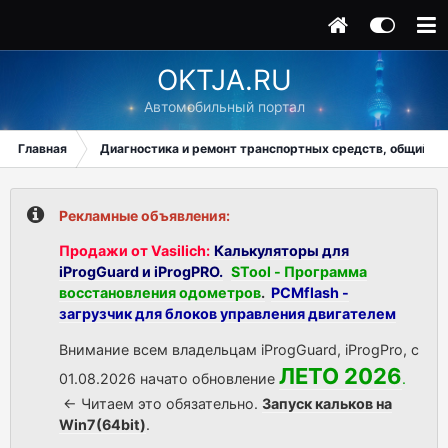
OKTJA.RU
Автомобильный портал
Главная
Диагностика и ремонт транспортных средств, общий ра
Рекламные объявления:
Продажи от Vasilich:
Калькуляторы для
iProgGuard и iProgPRO.
STool - Программа
восстановления одометров
.
PCMflash -
загрузчик для блоков управления двигателем
Внимание всем владельцам iProgGuard, iProgPro, с
ЛЕТО 2026
01.08.2026 начато обновление
.
<- Читаем это обязательно.
Запуск кальков на
Win7(64bit)
.