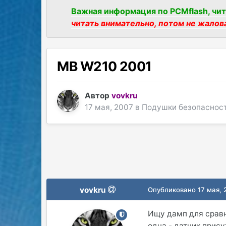
Важная информация по PCMflash, чит
читать внимательно, потом не жалов
MB W210 2001
Автор
vovkru
17 мая, 2007
в
Подушки безопаснос
vovkru
Опубликовано
17 мая,
Ищу дамп для сравн
одна - датчик прис