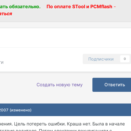
ать обязательно.
По оплате STool и PCMflash
-
аться
Подписчики
0
ти
Создать новую тему
Ответить
 2007
(изменено)
ения. Цель потереть ошибки. Краша нет. Была в начале
утствия водителя. Потом электрики похулиганили с