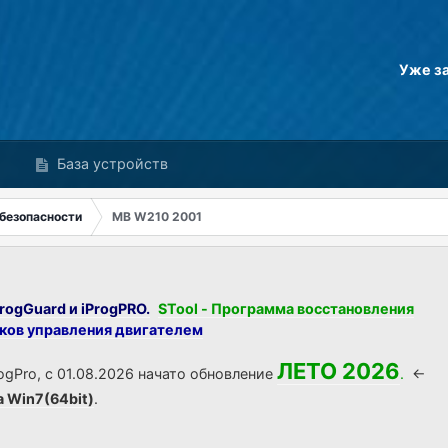
Уже з
База устройств
безопасности
MB W210 2001
rogGuard и iProgPRO.
STool - Программа восстановления
оков управления двигателем
ЛЕТО 2026
ogPro, с 01.08.2026 начато обновление
.
<-
а Win7(64bit)
.