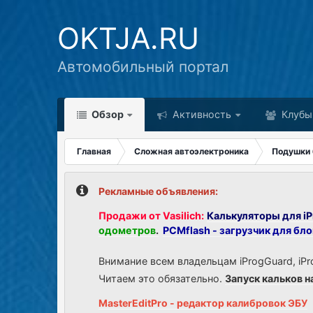
OKTJA.RU
Автомобильный портал
Обзор
Активность
Клубы
Главная
Сложная автоэлектроника
Подушки 
Рекламные объявления:
Продажи от Vasilich:
Калькуляторы для iP
одометров
.
PCMflash - загрузчик для бл
Внимание всем владельцам iProgGuard, iPr
Читаем это обязательно.
Запуск кальков н
MasterEditPro - редактор калибровок ЭБУ