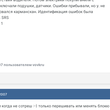
ключали подушки, датчики. Ошибки прибывали, но у. не
зовался карманскан. Идентификация ошибок была
ь SRS
 1
07
пользователем vovkru
 2007
и когда не сотреш :-) только перешивать или менять блокю