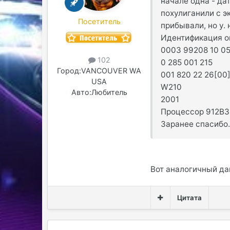
начале одна - да
похулиганили с 
Посетитель
прибывали, но у.
Идентификация о
0003 99208 10 05
102
0 285 001 215
Город:
VANCOUVER WA
001 820 22 26[00
USA
W210
Авто:
Любитель
2001
Процессор 912В3
Заранее спасибо
Вот аналогичный да
Цитата