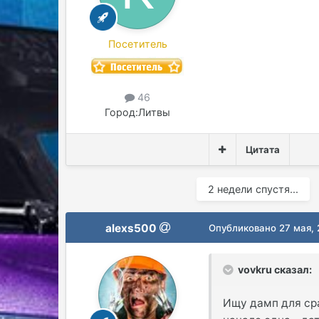
Посетитель
46
Город:
Литвы
Цитата
2 недели спустя...
alexs500
Опубликовано
27 мая,
vovkru сказал:
Ищу дамп для сра