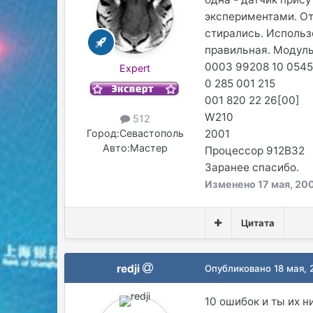
экспериментами. От
стирались. Исполь
правильная. Модул
0003 99208 10 0545
Expert
0 285 001 215
001 820 22 26[00]
W210
512
2001
Город:
Севастополь
Авто:
Мастер
Процессор 912В32
Заранее спасибо.
Изменено
17 мая, 20
Цитата
redji
Опубликовано
18 мая,
10 ошибок и ты их н