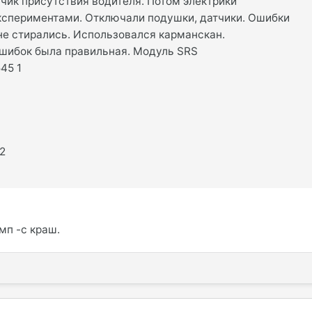
тчик присутствия водителя. Потом электрики
экспериментами. Отключали подушки, датчики. Ошибки
 не стирались. Использовался карманскан.
шибок была правильная. Модуль SRS
45 1
]
2
.
мп -c краш.