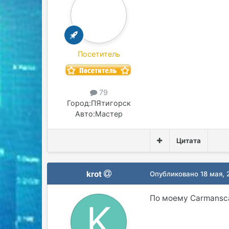
Посетитель
79
Город:
ПЯтигорск
Авто:
Мастер
Цитата
krot
Опубликовано
18 мая,
По моему Carmansca