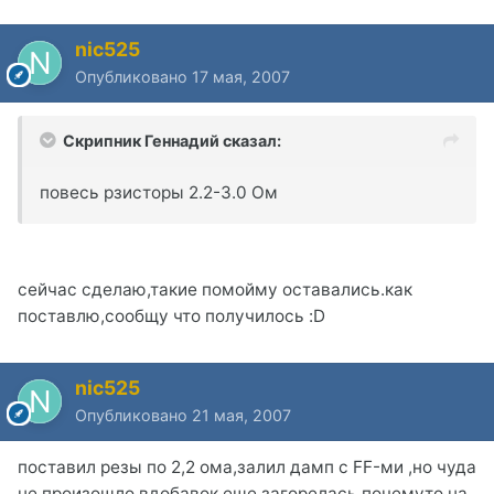
nic525
Опубликовано
17 мая, 2007
Скрипник Геннадий сказал:
повесь рзисторы 2.2-3.0 Ом
сейчас сделаю,такие помойму оставались.как
поставлю,сообщу что получилось :D
nic525
Опубликовано
21 мая, 2007
поставил резы по 2,2 ома,залил дамп с FF-ми ,но чуда
не произошло,вдобавок еще загорелась почемуто на