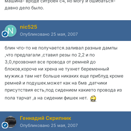
машина- вроде ситроен с4, но могу и ошибаться-
давно дело было.
nic525
Опубликовано
25 мая, 2007
блин что-то не получается.заливал разные дампы
,что предлагали ,ставил резы по 2,2 и по
3,0,прозвонил все провода от ремней до
блоков,короче ни хрена не тухнет беременный
мужик.а там нет больше никаких еще приблуд кроме
ремней и подушек.может как на бмв ,датчики
присутствия есть,под сидением какието провода из
пола тарчат ,а на сидении фишек нет.
Геннадий Скрипник
Опубликовано
25 мая, 2007