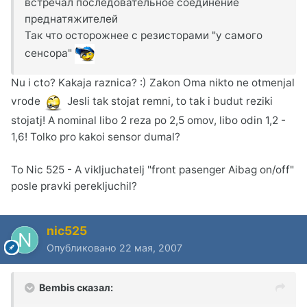
встречал последовательное соединение
преднатяжителей
Так что осторожнее с резисторами "у самого
сенсора"
Nu i cto? Kakaja raznica? :) Zakon Oma nikto ne otmenjal
vrode
Jesli tak stojat remni, to tak i budut reziki
stojatj! A nominal libo 2 reza po 2,5 omov, libo odin 1,2 -
1,6! Tolko pro kakoi sensor dumal?
To Nic 525 - A vikljuchatelj "front pasenger Aibag on/off"
posle pravki perekljuchil?
nic525
Опубликовано
22 мая, 2007
Bembis сказал: