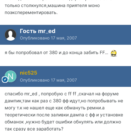
только столкнулся,машина приятеля моно
поэксперементировать.
Гость mr_ed
Опубликовано
17 мая, 2007
я бы попробовал от 380 и до конца забить FF...
nic525
Опубликовано
17 мая, 2007
спасибо mr_ed , попробую с ff ff ,скачал на форуме
дампик,там как раз с 380 фф идут,но попробывать не
могу т.к не нашел еще как обмануть ремни.а
теоретически после заливки дампа с фф и установке
обманок ,нужно будет ошибки обнулять или должно
так сразу все заработать?