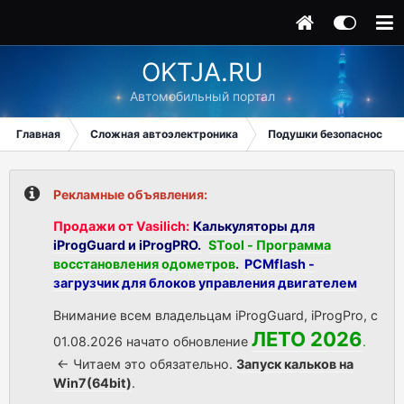
OKTJA.RU
Автомобильный портал
Главная
Сложная автоэлектроника
Подушки безопасности
Рекламные объявления:
Продажи от Vasilich:
Калькуляторы для
iProgGuard и iProgPRO.
STool - Программа
восстановления одометров
.
PCMflash -
загрузчик для блоков управления двигателем
Внимание всем владельцам iProgGuard, iProgPro, с
ЛЕТО 2026
01.08.2026 начато обновление
.
<- Читаем это обязательно.
Запуск кальков на
Win7(64bit)
.