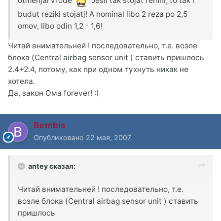
otmenjal vrode
Jesli tak stojat remni, to tak i
budut reziki stojatj! A nominal libo 2 reza po 2,5
omov, libo odin 1,2 - 1,6!
Читай внимательней ! последовательно, т.е. возле
блока (Central airbag sensor unit ) ставить пришлось
2.4+2.4, потому, как при одном тухнуть никак не
хотела.
Да, закон Ома forever! :)
Bembis
Опубликовано
22 мая, 2007
antey сказал:
Читай внимательней ! последовательно, т.е.
возле блока (Central airbag sensor unit ) ставить
пришлось