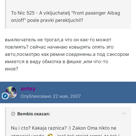
To Nic 525 - A vikljuchatelj "front pasenger Aibag
on/off" posle pravki perekljuchil?
выключатель не трогал,а что он как-то может
повлиять? сейчас начинаю ковырять опять это
авто,посмотрю как ремни соеденены.а под сэнсором
имеется в виду обмотка в фишке ,или что-то
иное?
antey
Опубликовано
22 мая, 2007
Bembis сказал:
Nu i cto? Kakaja raznica? :) Zakon Oma nikto ne