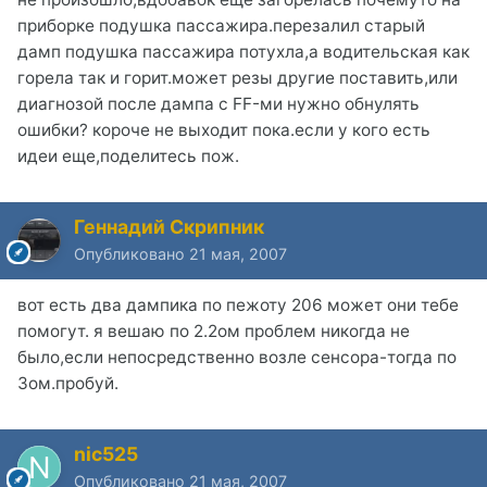
приборке подушка пассажира.перезалил старый
дамп подушка пассажира потухла,а водительская как
горела так и горит.может резы другие поставить,или
диагнозой после дампа с FF-ми нужно обнулять
ошибки? короче не выходит пока.если у кого есть
идеи еще,поделитесь пож.
Геннадий Скрипник
Опубликовано
21 мая, 2007
вот есть два дампика по пежоту 206 может они тебе
помогут. я вешаю по 2.2ом проблем никогда не
было,если непосредственно возле сенсора-тогда по
3ом.пробуй.
nic525
Опубликовано
21 мая, 2007