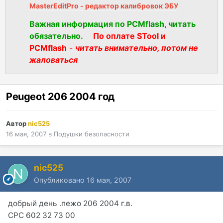
MasterEditPro - редактор калибровок ЭБУ
Важная информация по PCMflash, читать
обязательно.
По оплате STool и
PCMflash
-
читать внимательно, потом не
жаловаться
Peugeot 206 2004 год
Автор
nic525
16 мая, 2007
в
Подушки безопасности
nic525
Опубликовано
16 мая, 2007
добрый день .пежо 206 2004 г.в.
СРС 602 32 73 00