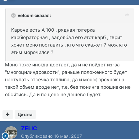
velcom сказал:
Кароче есть А 100 , рядная пятёрка
карбюраторная , задолбал его этот карб , гврит
хочет моно поставить , кто что скажет ? мож кто
этим морочился ?
Моно тоже иногда достает, да и не пойдет из-за
"многоцилиндровости", раньше положенного будет
наступать отсечка топлива, да и монофорсунок на
такой объем вроде нет, т.е. без тюнинга прошивки не
обойтись. Да и по цене не дешево будет.
Цитата
ZELIC
Опубликовано
16 мая, 2007