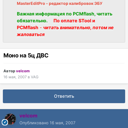
MasterEditPro - редактор калибровок ЭБУ
Важная информация по PCMflash, читать
обязательно.
По оплате STool и
PCMflash
-
читать внимательно, потом не
жаловаться
Моно на 5ц ДВС
Автор
velcom
16 мая, 2007
в
VAG
Ответить
velcom
Опубликовано
16 мая, 2007