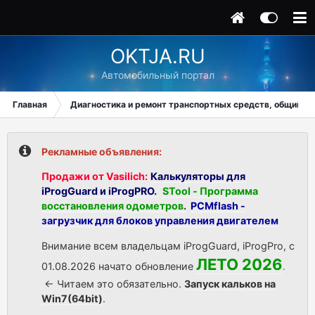
OKTJA.RU
Автомобильный портал
Главная
Диагностика и ремонт транспортных средств, общий ра
Рекламные объявления:
Продажи от Vasilich:
Калькуляторы для
iProgGuard и iProgPRO.
STool - Программа
восстановления одометров
.
PCMflash -
загрузчик для блоков управления двигателем
Внимание всем владельцам iProgGuard, iProgPro, с
ЛЕТО 2026
01.08.2026 начато обновление
.
<- Читаем это обязательно.
Запуск кальков на
Win7(64bit)
.