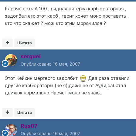
Кароче есть А 100 , рядная пятёрка карбюраторная ,
задолбал его этот карб , гврит хочет моно поставить ,
кто что скажет ? мож кто этим морочился ?
Цитата
serguei
Опубликовано
16 мая, 2007
Этот Кейхин мертвого задолбит
Два раза ставили
другие карбюраторы (не я),даже не от Ауди,работал
движок нормально.Насчет моно не знаю.
Цитата
Rus07
Опубликовано
16 мая, 2007